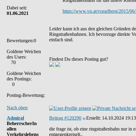
Ringstraßenbahn für das untere Rheint
Dabei seit:
https://www.vn.at/vorarlberg/2015/06/
01.06.2021
Leider kann ich aus den gleichen Gründen den e
Ringstraßenbahnen. Ich bevorzuge direkte Ver
einfach sind.
Bewertungen:0
Goldene Weichen
des Users:
Findest Du dieses Posting gut?
70
Goldene Weichen
des Postings:
0
Posting-Bewertung:
Nach oben
Admiral
Beitrag #120290
Erstellt:
14.10.2024 19:13
BeherrscherIn
allen
die frage ist, ob eine ringstraßenbahn nur in 
Verkehrslebens
entgegenkreiselt..