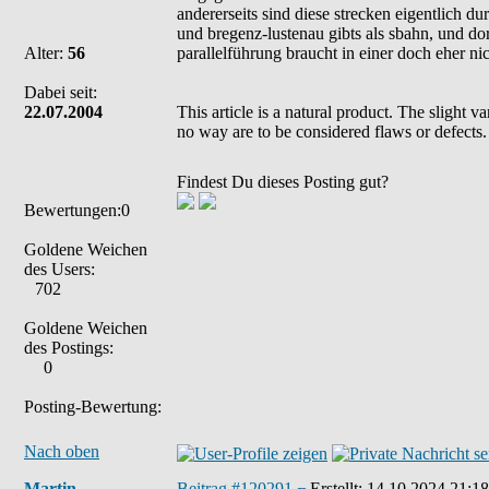
andererseits sind diese strecken eigentlich d
und bregenz-lustenau gibts als sbahn, und dorn
Alter:
56
parallelführung braucht in einer doch eher nic
Dabei seit:
22.07.2004
This article is a natural product. The slight 
no way are to be considered flaws or defects.
Findest Du dieses Posting gut?
Bewertungen:0
Goldene Weichen
des Users:
702
Goldene Weichen
des Postings:
0
Posting-Bewertung:
Nach oben
Martin
Beitrag #120291
Erstellt:
14.10.2024 21:18