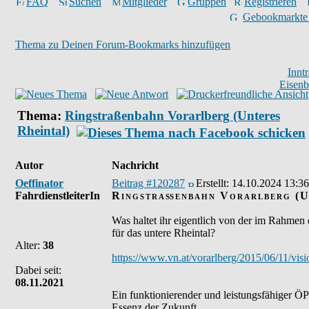
FAQ
Suchen
Mitglieder
Gruppen
Registrieren
Gebookmarkte
Thema zu Deinen Forum-Bookmarks hinzufügen
Innt
Eisen
Thema:
Ringstraßenbahn Vorarlberg (Unteres
Rheintal)
Autor
Nachricht
Oeffinator
Beitrag #120287
Erstellt:
14.10.2024 13:36
FahrdienstleiterIn
Ringstraßenbahn Vorarlberg (U
Was haltet ihr eigentlich von der im Rahmen
für das untere Rheintal?
Alter:
38
https://www.vn.at/vorarlberg/2015/06/11/visi
Dabei seit:
08.11.2021
Ein funktionierender und leistungsfähiger ÖPN
Essenz der Zukunft.