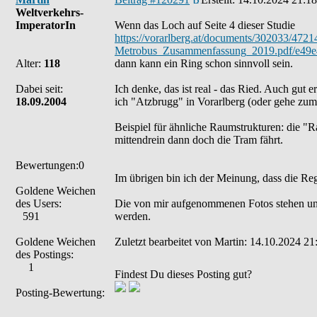
Weltverkehrs-
ImperatorIn
Wenn das Loch auf Seite 4 dieser Studie
https://vorarlberg.at/documents/302033/4
Metrobus_Zusammenfassung_2019.pdf/e49
Alter:
118
dann kann ein Ring schon sinnvoll sein.
Dabei seit:
Ich denke, das ist real - das Ried. Auch gut 
18.09.2004
ich "Atzbrugg" in Vorarlberg (oder gehe zu
Beispiel für ähnliche Raumstrukturen: die "
mittendrein dann doch die Tram fährt.
Bewertungen:0
Im übrigen bin ich der Meinung, dass die Re
Goldene Weichen
des Users:
Die von mir aufgenommenen Fotos stehen un
591
werden.
Goldene Weichen
Zuletzt bearbeitet von Martin: 14.10.2024 21
des Postings:
1
Findest Du dieses Posting gut?
Posting-Bewertung: