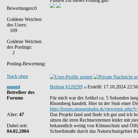
Findest Du dieses Posting gut?
Bewertungen:0
Goldene Weichen
des Users:
169
Goldene Weichen
des Postings:
2
Posting-Bewertung:
Nach oben
manni
Beitrag #120299
Erstellt:
17.10.2024 22:56
Betreiber des
Forums
Für mich war der Artikel ca. 5 Sekunden lang 
Rhomberg handelt. Hier ist der Stub einer Di
http://forum.strassenbahn.tk/viewtopic.php?t
Alter:
47
Das Projekt fand und finde ich gut und ich hof
sitzen die irren Rechtsextremen leider mit zi
Dabei seit:
bekanntlich wenig von Klimaschutz und Öffi
04.02.2004
Schnellstraße durch das Naturschutzgebiet Ri