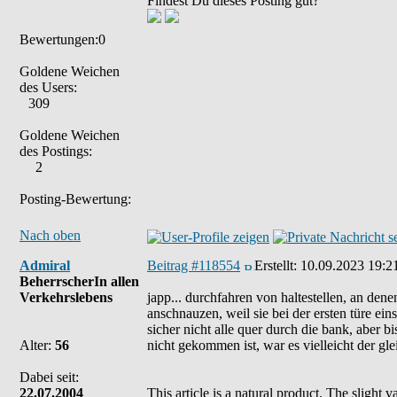
Findest Du dieses Posting gut?
Bewertungen:0
Goldene Weichen
des Users:
309
Goldene Weichen
des Postings:
2
Posting-Bewertung:
Nach oben
Admiral
Beitrag #118554
Erstellt:
10.09.2023 19:2
BeherrscherIn allen
Verkehrslebens
japp... durchfahren von haltestellen, an de
anschnauzen, weil sie bei der ersten türe eins
sicher nicht alle quer durch die bank, aber b
Alter:
56
nicht gekommen ist, war es vielleicht der glei
Dabei seit:
22.07.2004
This article is a natural product. The slight 