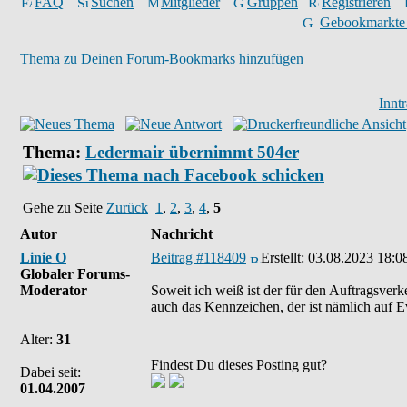
FAQ
Suchen
Mitglieder
Gruppen
Registrieren
Gebookmarkte
Thema zu Deinen Forum-Bookmarks hinzufügen
Innt
Thema:
Ledermair übernimmt 504er
Gehe zu Seite
Zurück
1
,
2
,
3
,
4
,
5
Autor
Nachricht
Linie O
Beitrag #118409
Erstellt:
03.08.2023 18:0
Globaler Forums-
Moderator
Soweit ich weiß ist der für den Auftragsver
auch das Kennzeichen, der ist nämlich auf 
Alter:
31
Findest Du dieses Posting gut?
Dabei seit:
01.04.2007