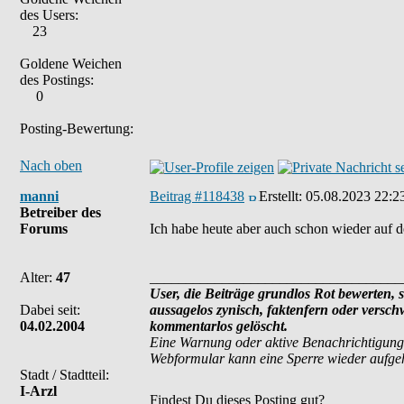
des Users:
23
Goldene Weichen
des Postings:
0
Posting-Bewertung:
Nach oben
manni
Beitrag #118438
Erstellt:
05.08.2023 22:2
Betreiber des
Forums
Ich habe heute aber auch schon wieder auf d
Alter:
47
___________________________________
User, die Beiträge grundlos Rot bewerten, si
Dabei seit:
aussagelos zynisch, faktenfern oder versc
04.02.2004
kommentarlos gelöscht.
Eine Warnung oder aktive Benachrichtigung
Webformular kann eine Sperre wieder aufg
Stadt / Stadtteil:
I-Arzl
Findest Du dieses Posting gut?