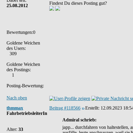
Dabei seit:
Findest Du dieses Posting gut?
25.08.2012
Bewertungen:0
Goldene Weichen
des Users:
309
Goldene Weichen
des Postings:
1
Posting-Bewertung:
Nach oben
thmmax
Beitrag #118566
Erstellt:
12.09.2023 18:5
FahrbetriebsleiterIn
Admiral schrieb:
japp... durchfahren von haltestellen
Alter:
33
ausfälle, leute anschnauzen, weil sie b