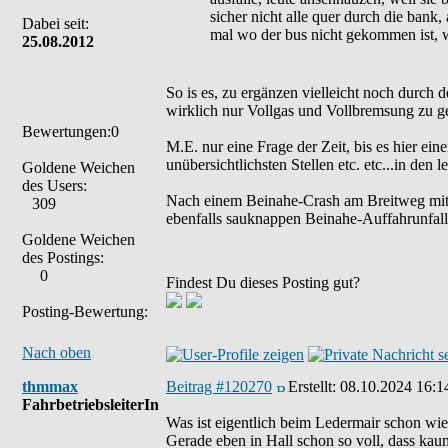
sicher nicht alle quer durch die bank, 
Dabei seit:
mal wo der bus nicht gekommen ist, war
25.08.2012
So is es, zu ergänzen vielleicht noch durch 
wirklich nur Vollgas und Vollbremsung zu g
Bewertungen:0
M.E. nur eine Frage der Zeit, bis es hier e
unübersichtlichsten Stellen etc. etc...in den l
Goldene Weichen
des Users:
Nach einem Beinahe-Crash am Breitweg mit c
309
ebenfalls sauknappen Beinahe-Auffahrunfall 
Goldene Weichen
des Postings:
0
Findest Du dieses Posting gut?
Posting-Bewertung:
Nach oben
thmmax
Beitrag #120270
Erstellt:
08.10.2024 16:1
FahrbetriebsleiterIn
Was ist eigentlich beim Ledermair schon wi
Gerade eben in Hall schon so voll, dass k