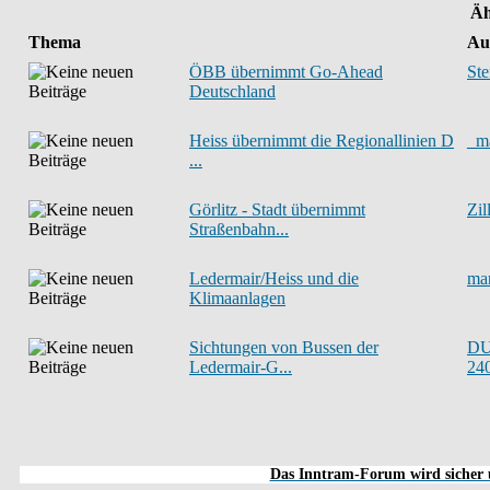
Äh
Thema
Au
ÖBB übernimmt Go-Ahead
Ste
Deutschland
Heiss übernimmt die Regionallinien D
_m
...
Görlitz - Stadt übernimmt
Zil
Straßenbahn...
Ledermair/Heiss und die
ma
Klimaanlagen
Sichtungen von Bussen der
D
Ledermair-G...
24
Das Inntram-Forum wird sicher u