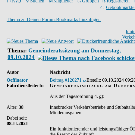
FAQ
Suchen
Mitglieder
Gruppen
Registrieren
Gebookmarkte
Thema zu Deinen Forum-Bookmarks hinzufügen
Innt
Verkeh
Thema:
Gemeinderatssitzung am Donnerstag,
09.10.2024
Autor
Nachricht
Oeffinator
Beitrag #120271
Erstellt:
09.10.2024 09:2
FahrdienstleiterIn
Gemeinderatssitzung am Donners
Aus der Tagesordnung 4. g):
Alter:
38
Innsbrucker Verkehrsbetriebe und Stubaital
Minderausgaben.
Dabei seit:
08.11.2021
Ein funktionierender und leistungsfähiger ÖP
die Essenz der Zukunft.