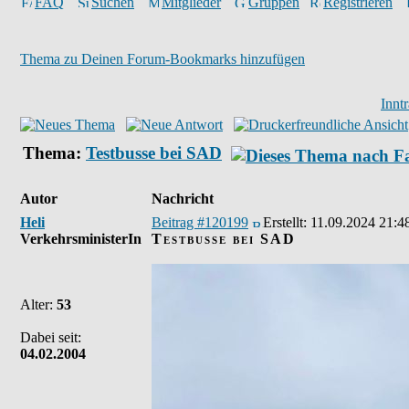
FAQ
Suchen
Mitglieder
Gruppen
Registrieren
Thema zu Deinen Forum-Bookmarks hinzufügen
Innt
Thema:
Testbusse bei SAD
Autor
Nachricht
Heli
Beitrag #120199
Erstellt:
11.09.2024 21:4
VerkehrsministerIn
Testbusse bei SAD
Alter:
53
Dabei seit:
04.02.2004