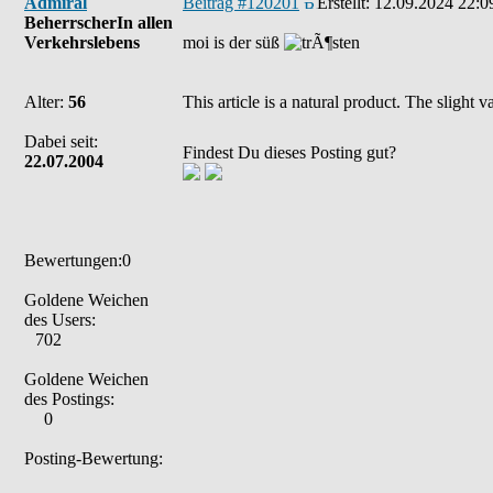
Admiral
Beitrag #120201
Erstellt:
12.09.2024 22:0
BeherrscherIn allen
Verkehrslebens
moi is der süß
Alter:
56
This article is a natural product. The slight
Dabei seit:
Findest Du dieses Posting gut?
22.07.2004
Bewertungen:0
Goldene Weichen
des Users:
702
Goldene Weichen
des Postings:
0
Posting-Bewertung: