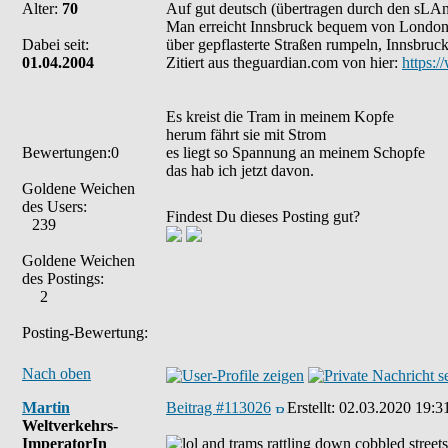
Alter:
70
Auf gut deutsch (übertragen durch den sLA
Man erreicht Innsbruck bequem von London au
Dabei seit:
über gepflasterte Straßen rumpeln, Innsbruck
01.04.2004
Zitiert aus theguardian.com von hier:
https:/
Es kreist die Tram in meinem Kopfe
herum fährt sie mit Strom
Bewertungen:0
es liegt so Spannung an meinem Schopfe
das hab ich jetzt davon.
Goldene Weichen
des Users:
Findest Du dieses Posting gut?
239
Goldene Weichen
des Postings:
2
Posting-Bewertung:
Nach oben
Martin
Beitrag #113026
Erstellt:
02.03.2020 19:3
Weltverkehrs-
ImperatorIn
and trams rattling down cobbled streets