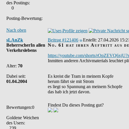
des Postings:
0
Posting-Bewertung:
Nach oben
sLAnZk
Beitrag #121406
Erstellt:
27.04.2026 15:2
BeherrscherIn allen
No. 61 hat ihren Auftritt aus 
Verkehrslebens
https://youtube.com/shorts/rOpZEVQ6xjU
Inmitten anderen Archivmaterials leuchtet p
Alter:
70
Dabei seit:
Es kreist die Tram in meinem Kopfe
01.04.2004
herum fährt sie mit Strom
es liegt so Spannung an meinem Schopfe
das hab ich jetzt davon.
Findest Du dieses Posting gut?
Bewertungen:0
Goldene Weichen
des Users:
239