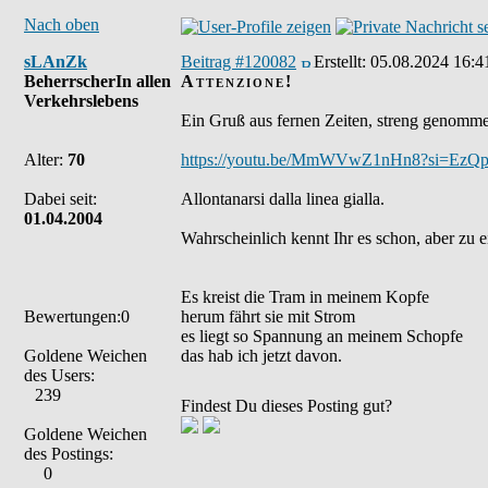
Nach oben
sLAnZk
Beitrag #120082
Erstellt:
05.08.2024 16:4
BeherrscherIn allen
Attenzione!
Verkehrslebens
Ein Gruß aus fernen Zeiten, streng genomm
Alter:
70
https://youtu.be/MmWVwZ1nHn8?si=Ez
Dabei seit:
Allontanarsi dalla linea gialla.
01.04.2004
Wahrscheinlich kennt Ihr es schon, aber zu e
Es kreist die Tram in meinem Kopfe
Bewertungen:0
herum fährt sie mit Strom
es liegt so Spannung an meinem Schopfe
Goldene Weichen
das hab ich jetzt davon.
des Users:
239
Findest Du dieses Posting gut?
Goldene Weichen
des Postings:
0