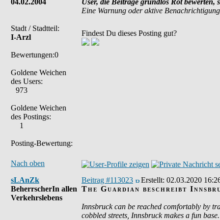
04.02.2004
User, die Beiträge grundlos Rot bewerten, 
Eine Warnung oder aktive Benachrichtigung
Stadt / Stadtteil:
Findest Du dieses Posting gut?
I-Arzl
Bewertungen:0
Goldene Weichen
des Users:
973
Goldene Weichen
des Postings:
1
Posting-Bewertung:
Nach oben
sLAnZk
Beitrag #113023
Erstellt:
02.03.2020 16:2
BeherrscherIn allen
The Guardian beschreibt Innsbr
Verkehrslebens
Innsbruck can be reached comfortably by tra
cobbled streets, Innsbruck makes a fun base.