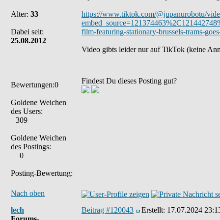
Alter:
33
https://www.tiktok.com/@jupanurobotu/vi
embed_source=121374463%2C121442748
Dabei seit:
film-featuring-stationary-brussels-trams-
25.08.2012
Video gibts leider nur auf TikTok (keine An
Findest Du dieses Posting gut?
Bewertungen:0
Goldene Weichen
des Users:
309
Goldene Weichen
des Postings:
0
Posting-Bewertung:
Nach oben
lech
Beitrag #120043
Erstellt:
17.07.2024 23:1
Forums-