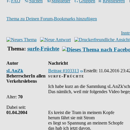
FAQ
Suchen
Mitglieder
Gruppen
Registrieren
Thema zu Deinen Forum-Bookmarks hinzufügen
Innt
Thema:
surfe-Früchte
Autor
Nachricht
sLAnZk
Beitrag #103313
Erstellt:
11.04.2016 23:4
BeherrscherIn allen
surfe-Früchte
Verkehrslebens
Ich habe kurz an die Sammlung sLAnZk'scher 
Das nämlich, weil mir folgendes Video begegn
Alter:
70
Dabei seit:
01.04.2004
Es kreist die Tram in meinem Kopfe
herum fährt sie mit Strom
es liegt so Spannung an meinem Schopfe
das hab ich jetzt davon.