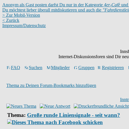
Anonym als Gast posten darfst Du nur in der Kategorie
4er-Cafè
und 
Du möchtest lieber überall mitdiskutieren und auch die
"Fahrdienstle
> Zur Mobil-Version
< Zurück
Impressum/Datenschutz
Inns
Internet-Diskussionsforen sind Dir n
FAQ
Suchen
Mitglieder
Gruppen
Registrieren
Thema zu Deinen Forum-Bookmarks hinzufügen
Innt
Thema:
Große runde Liniensignale - seit wann?