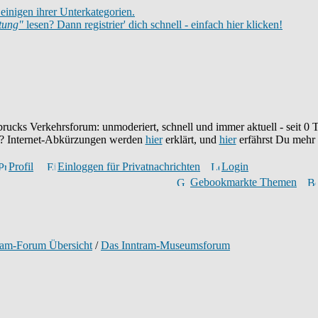
einigen ihrer Unterkategorien.
itung"
lesen? Dann registrier' dich schnell - einfach hier klicken!
brucks Verkehrsforum: unmoderiert, schnell und immer aktuell - seit
0
T
eu? Internet-Abkürzungen werden
hier
erklärt, und
hier
erfährst Du mehr
Profil
Einloggen für Privatnachrichten
Login
Gebookmarkte Themen
ram-Forum Übersicht
/
Das Inntram-Museumsforum