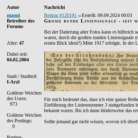
Autor
Nachricht
manni
Beitrag #120191
Erstellt:
09.09.2024 00:03
Betreiber des
Große runde Liniensignale - seit 
Forums
Bei der Datierung alter Fotos kann es hilfreich
waren, durch die großen runden Liniensignale mi
Alter:
47
ersten Blick ident?) Mitte 1917 erfolgte. In der
Dabei seit:
04.02.2004
Stadt / Stadtteil:
I-Arzl
Goldene Weichen
des Users:
Für mich bedeutet das, dass ich eine ganze Re
973
Einführung der Liniennummer 3 stattgefunden ha
bekannt waren. Bis ich dann blöderweise das er
Goldene Weichen
des Postings:
Sollte jemand gar nicht wissen, wovon ich überh
0
Posting-