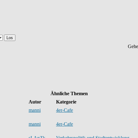
Gehe
Ähnliche Themen
Autor
Kategorie
manni
4er-Cafe
manni
4er-Cafe
sLAnZk
Verkehrspolitik und Stadtentwicklung