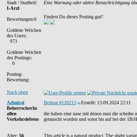
Stadt / Stadtteil:
Eine Warnung oder aktive Benachrichtigung übe
I-Arzl
Findest Du dieses Posting gut?
Bewertungen:0
Goldene Weichen
des Users:
973
Goldene Weichen
des Postings:
0
Posting-
Bewertung:
Nach oben
Admiral
Beitrag #120213
Erstellt:
13.09.2024 22:11
BeherrscherIn
allen
die haben eine nase mit denen man die scheibe n
Verkehrslebens
getauscht worden und sonst bis auf bei der 1B/H 
Alter:
56
This article is a natural product. The slight var