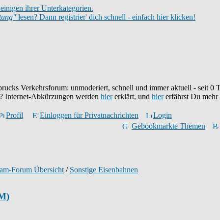
einigen ihrer Unterkategorien.
itung"
lesen? Dann registrier' dich schnell - einfach hier klicken!
brucks Verkehrsforum: unmoderiert, schnell und immer aktuell - seit
0
T
eu? Internet-Abkürzungen werden
hier
erklärt, und
hier
erfährst Du mehr
Profil
Einloggen für Privatnachrichten
Login
Gebookmarkte Themen
ram-Forum Übersicht
/
Sonstige Eisenbahnen
M)