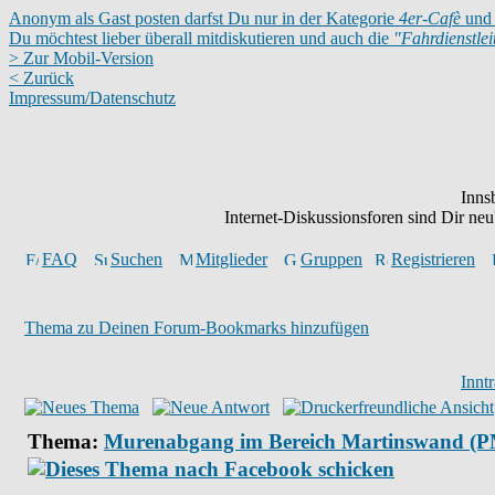
Anonym als Gast posten darfst Du nur in der Kategorie
4er-Cafè
und 
Du möchtest lieber überall mitdiskutieren und auch die
"Fahrdienstle
> Zur Mobil-Version
< Zurück
Impressum/Datenschutz
Inns
Internet-Diskussionsforen sind Dir n
FAQ
Suchen
Mitglieder
Gruppen
Registrieren
Thema zu Deinen Forum-Bookmarks hinzufügen
Innt
Thema:
Murenabgang im Bereich Martinswand (P