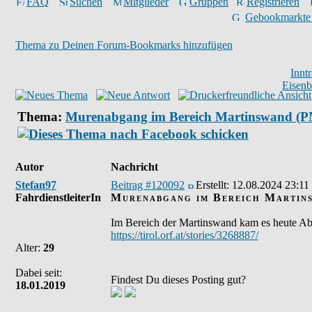
FAQ
Suchen
Mitglieder
Gruppen
Registrieren
Gebookmarkte
Thema zu Deinen Forum-Bookmarks hinzufügen
Innt
Eisen
Thema:
Murenabgang im Bereich Martinswand (P
Autor
Nachricht
Stefan97
Beitrag #120092
Erstellt:
12.08.2024 23:11
FahrdienstleiterIn
Murenabgang im Bereich Martin
Im Bereich der Martinswand kam es heute Ab
https://tirol.orf.at/stories/3268887/
Alter:
29
Dabei seit:
Findest Du dieses Posting gut?
18.01.2019