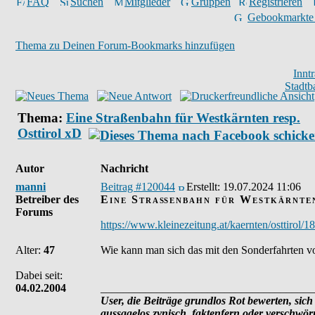
FAQ
Suchen
Mitglieder
Gruppen
Registrieren
Gebookmarkte
Thema zu Deinen Forum-Bookmarks hinzufügen
Innt
Stadtb
Thema:
Eine Straßenbahn für Westkärnten resp.
Osttirol xD
Autor
Nachricht
manni
Beitrag #120044
Erstellt:
19.07.2024 11:06
Betreiber des
Eine Straßenbahn für Westkärnten
Forums
https://www.kleinezeitung.at/kaernten/osttirol/
Alter:
47
Wie kann man sich das mit den Sonderfahrten v
Dabei seit:
04.02.2004
______________________________________
User, die Beiträge grundlos Rot bewerten, sich 
aussagelos zynisch, faktenfern oder verschwö