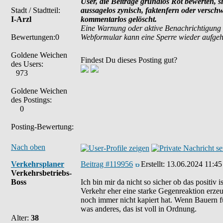
User, die Beiträge grundlos Rot bewerten, si
Stadt / Stadtteil:
aussagelos zynisch, faktenfern oder versch
I-Arzl
kommentarlos gelöscht.
Eine Warnung oder aktive Benachrichtigung 
Bewertungen:0
Webformular kann eine Sperre wieder aufge
Goldene Weichen
Findest Du dieses Posting gut?
des Users:
973
Goldene Weichen
des Postings:
0
Posting-Bewertung:
Nach oben
Verkehrsplaner
Beitrag #119956
Erstellt:
13.06.2024 11:45
Verkehrsbetriebs-
Boss
Ich bin mir da nicht so sicher ob das positiv 
Verkehr eher eine starke Gegenreaktion erze
noch immer nicht kapiert hat. Wenn Bauern fü
was anderes, das ist voll in Ordnung.
Alter:
38