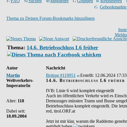
FAQ
Suchen
Mitglieder
Gruppen
Registrieren
Gebookmarkte
Thema zu Deinen Forum-Bookmarks hinzufügen
Innt
Meldu
Thema:
14.6. Betriebsschluss L6 früher
Autor
Nachricht
Martin
Beitrag #119951
Erstellt:
12.06.2024 17:33
Weltverkehrs-
14.6. Betriebsschluss L6 früher
ImperatorIn
IVB: Linie 6 wird komplett eingestellt
Auch im öffentlichen Verkehr wird es Einschr
Alter:
118
Demozuges müssten Trams und Busse umgeleit
Betriebsschluss komplett eingestellt. Die letz
Dabei seit:
red, tirol.ORF.at
18.09.2004
Jetzt ist mir klar, warum die Raddemo geneh
getüftelt haben