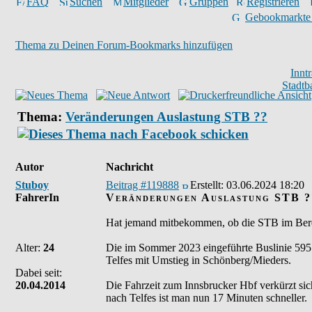
FAQ
Suchen
Mitglieder
Gruppen
Registrieren
Gebookmarkte
Thema zu Deinen Forum-Bookmarks hinzufügen
Innt
Stadtb
Thema:
Veränderungen Auslastung STB ??
Autor
Nachricht
Stuboy
Beitrag #119888
Erstellt:
03.06.2024 18:20
FahrerIn
Veränderungen Auslastung STB ?
Hat jemand mitbekommen, ob die STB im Bereic
Alter:
24
Die im Sommer 2023 eingeführte Buslinie 595 
Telfes mit Umstieg in Schönberg/Mieders.
Dabei seit:
20.04.2014
Die Fahrzeit zum Innsbrucker Hbf verkürzt si
nach Telfes ist man nun 17 Minuten schneller.