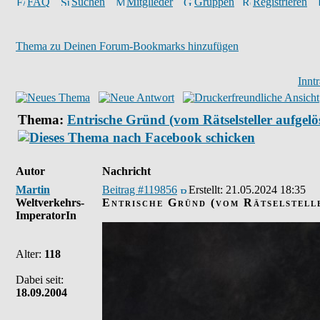
FAQ
Suchen
Mitglieder
Gruppen
Registrieren
Thema zu Deinen Forum-Bookmarks hinzufügen
Innt
Thema:
Entrische Gründ (vom Rätselsteller aufgelö
Autor
Nachricht
Martin
Beitrag #119856
Erstellt:
21.05.2024 18:35
Weltverkehrs-
Entrische Gründ (vom Rätselstell
ImperatorIn
Alter:
118
Dabei seit:
18.09.2004