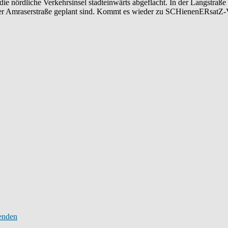
 nördliche Verkehrsinsel stadteinwärts abgeflacht. In der Langstraße s
der Amraserstraße geplant sind. Kommt es wieder zu SCHienenERsatZ-