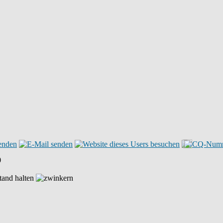
0
tand halten