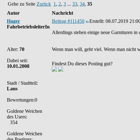
Gehe zu Seite
Zurück
1
,
2
,
3
...
33
,
34
,
35
Autor
Nachricht
Hager
Beitrag #111450
Erstellt:
08.07.2019 21:0
FahrbetriebsleiterIn
Allerdings stehen einige neue Garnituren in
Alter:
70
Wenn man will, geht viel. Wenn man nicht wil
Dabei seit:
Findest Du dieses Posting gut?
10.01.2008
Stadt / Stadtteil:
Lans
Bewertungen:0
Goldene Weichen
des Users:
354
Goldene Weichen
des Postings: