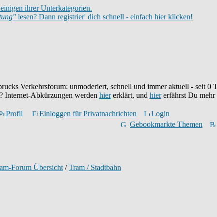
einigen ihrer Unterkategorien.
itung"
lesen? Dann registrier' dich schnell - einfach hier klicken!
brucks Verkehrsforum: unmoderiert, schnell und immer aktuell - seit
0
T
eu? Internet-Abkürzungen werden
hier
erklärt, und
hier
erfährst Du mehr
Profil
Einloggen für Privatnachrichten
Login
Gebookmarkte Themen
ram-Forum Übersicht
/
Tram / Stadtbahn