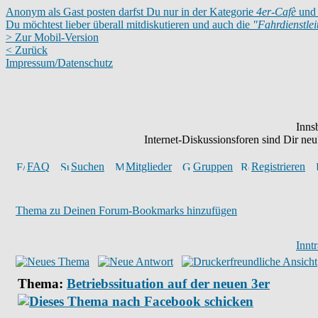
Anonym als Gast posten darfst Du nur in der Kategorie
4er-Cafè
und 
Du möchtest lieber überall mitdiskutieren und auch die
"Fahrdienstle
> Zur Mobil-Version
< Zurück
Impressum/Datenschutz
Inns
Internet-Diskussionsforen sind Dir n
FAQ
Suchen
Mitglieder
Gruppen
Registrieren
Thema zu Deinen Forum-Bookmarks hinzufügen
Innt
Thema:
Betriebssituation auf der neuen 3er