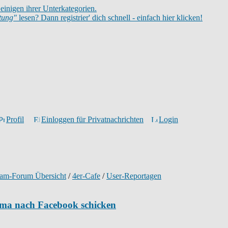
einigen ihrer Unterkategorien.
itung"
lesen? Dann registrier' dich schnell - einfach hier klicken!
Profil
Einloggen für Privatnachrichten
Login
ram-Forum Übersicht
/
4er-Cafe
/
User-Reportagen