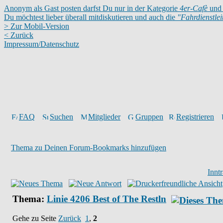
Anonym als Gast posten darfst Du nur in der Kategorie
4er-Cafè
und 
Du möchtest lieber überall mitdiskutieren und auch die
"Fahrdienstle
> Zur Mobil-Version
< Zurück
Impressum/Datenschutz
FAQ
Suchen
Mitglieder
Gruppen
Registrieren
Thema zu Deinen Forum-Bookmarks hinzufügen
Innt
Thema:
Linie 4206 Best of The Restln
Gehe zu Seite
Zurück
1
,
2