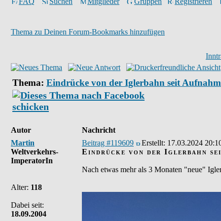
FAQ
Suchen
Mitglieder
Gruppen
Registrieren
Thema zu Deinen Forum-Bookmarks hinzufügen
Innt
Thema:
Eindrücke von der Iglerbahn seit Aufnahm
Autor
Nachricht
Martin
Beitrag #119609
Erstellt:
17.03.2024 20:1
Weltverkehrs-
Eindrücke von der Iglerbahn se
ImperatorIn
Nach etwas mehr als 3 Monaten "neue" Igler 
Alter:
118
Dabei seit:
18.09.2004