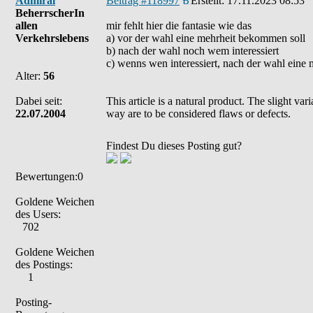
Admiral
Beitrag #118997
Erstellt:
17.11.2023 08:53
BeherrscherIn
allen
mir fehlt hier die fantasie wie das
Verkehrslebens
a) vor der wahl eine mehrheit bekommen soll
b) nach der wahl noch wem interessiert
c) wenns wen interessiert, nach der wahl eine
Alter:
56
Dabei seit:
This article is a natural product. The slight va
22.07.2004
way are to be considered flaws or defects.
Findest Du dieses Posting gut?
Bewertungen:0
Goldene Weichen
des Users:
702
Goldene Weichen
des Postings:
1
Posting-