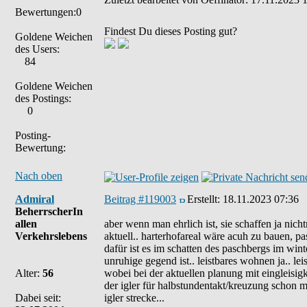
Bewertungen:0
Findest Du dieses Posting gut?
Goldene Weichen
des Users:
84
Goldene Weichen
des Postings:
0
Posting-
Bewertung:
Nach oben
Admiral
Beitrag #119003
Erstellt:
18.11.2023 07:36
BeherrscherIn
allen
aber wenn man ehrlich ist, sie schaffen ja nich
Verkehrslebens
aktuell.. harterhofareal wäre acuh zu bauen, pa
dafür ist es im schatten des paschbergs im wi
unruhige gegend ist.. leistbares wohnen ja.. lei
Alter:
56
wobei bei der aktuellen planung mit eingleisigke
der igler für halbstundentakt/kreuzung schon m
Dabei seit:
igler strecke...