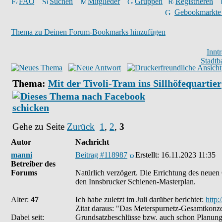
FAQ
Suchen
Mitglieder
Gruppen
Registrieren
Gebookmarkte
Thema zu Deinen Forum-Bookmarks hinzufügen
Innt
Stadtb
Thema:
Mit der Tivoli-Tram ins Sillhöfequartier
Gehe zu Seite
Zurück
1
,
2
,
3
Autor
Nachricht
manni
Beitrag #118987
Erstellt:
16.11.2023 11:35
Betreiber des
Forums
Natürlich verzögert. Die Errichtung des neuen
den Innsbrucker Schienen-Masterplan.
Alter:
47
Ich habe zuletzt im Juli darüber berichtet:
http
Zitat daraus: "Das Meterspurnetz-Gesamtkonzep
Dabei seit:
Grundsatzbeschlüsse bzw. auch schon Planung