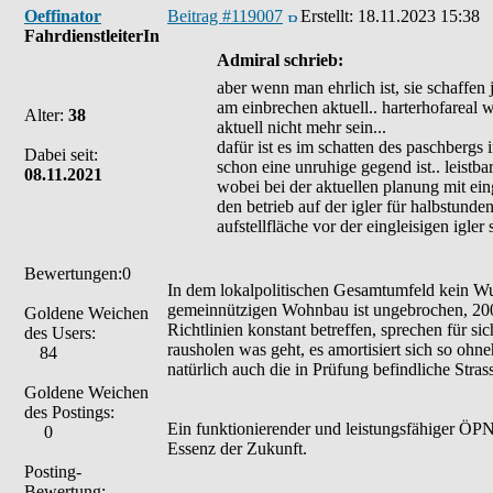
Oeffinator
Beitrag #119007
Erstellt:
18.11.2023 15:38
FahrdienstleiterIn
Admiral schrieb:
aber wenn man ehrlich ist, sie schaffen 
am einbrechen aktuell.. harterhofareal 
Alter:
38
aktuell nicht mehr sein...
dafür ist es im schatten des paschbergs
Dabei seit:
schon eine unruhige gegend ist.. leistbar
08.11.2021
wobei bei der aktuellen planung mit eingl
den betrieb auf der igler für halbstund
aufstellfläche vor der eingleisigen igler s
Bewertungen:0
In dem lokalpolitischen Gesamtumfeld kein Wun
gemeinnützigen Wohnbau ist ungebrochen, 200
Goldene Weichen
Richtlinien konstant betreffen, sprechen für s
des Users:
rausholen was geht, es amortisiert sich so ohne
84
natürlich auch die in Prüfung befindliche Stra
Goldene Weichen
des Postings:
Ein funktionierender und leistungsfähiger ÖPNV
0
Essenz der Zukunft.
Posting-
Bewertung: