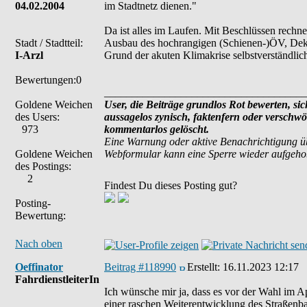
04.02.2004
im Stadtnetz dienen."
Da ist alles im Laufen. Mit Beschlüssen rech
Stadt / Stadtteil:
Ausbau des hochrangigen (Schienen-)ÖV, Dek
I-Arzl
Grund der akuten Klimakrise selbstverständlich 
Bewertungen:0
_____________________________________
Goldene Weichen
User, die Beiträge grundlos Rot bewerten, sich
des Users:
aussagelos zynisch, faktenfern oder verschw
973
kommentarlos gelöscht.
Eine Warnung oder aktive Benachrichtigung ü
Goldene Weichen
Webformular kann eine Sperre wieder aufgeh
des Postings:
2
Findest Du dieses Posting gut?
Posting-
Bewertung:
Nach oben
Oeffinator
Beitrag #118990
Erstellt:
16.11.2023 12:17
FahrdienstleiterIn
Ich wünsche mir ja, dass es vor der Wahl im A
einer raschen Weiterentwicklung des Straßenbah