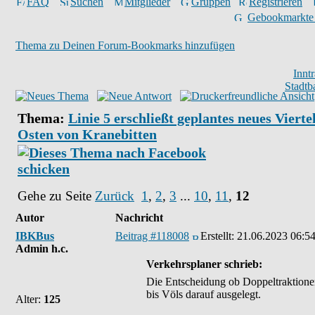
FAQ
Suchen
Mitglieder
Gruppen
Registrieren
Gebookmarkte
Thema zu Deinen Forum-Bookmarks hinzufügen
Innt
Stadtb
Thema:
Linie 5 erschließt geplantes neues Vierte
Osten von Kranebitten
Gehe zu Seite
Zurück
1
,
2
,
3
...
10
,
11
,
12
Autor
Nachricht
IBKBus
Beitrag #118008
Erstellt:
21.06.2023 06:5
Admin h.c.
Verkehrsplaner schrieb:
Die Entscheidung ob Doppeltraktionen 
bis Völs darauf ausgelegt.
Alter:
125