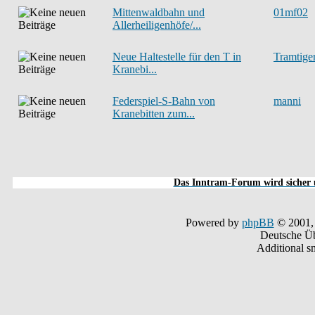
Mittenwaldbahn und
01mf02
Allerheiligenhöfe/...
Neue Haltestelle für den T in
Tramtige
Kranebi...
Federspiel-S-Bahn von
manni
Kranebitten zum...
Das Inntram-Forum wird sicher u
Powered by
phpBB
© 2001,
Deutsche Ü
Additional s