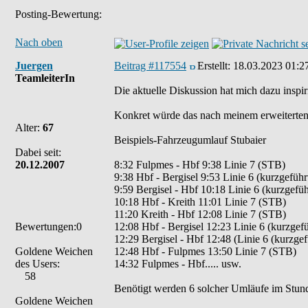
Posting-Bewertung:
Nach oben
Juergen
Beitrag #117554
Erstellt:
18.03.2023 01:2
TeamleiterIn
Die aktuelle Diskussion hat mich dazu inspi
Konkret würde das nach meinem erweiterten A
Alter:
67
Beispiels-Fahrzeugumlauf Stubaier
Dabei seit:
20.12.2007
8:32 Fulpmes - Hbf 9:38 Linie 7 (STB)
9:38 Hbf - Bergisel 9:53 Linie 6 (kurzgeführ
9:59 Bergisel - Hbf 10:18 Linie 6 (kurzgefüh
10:18 Hbf - Kreith 11:01 Linie 7 (STB)
11:20 Kreith - Hbf 12:08 Linie 7 (STB)
Bewertungen:0
12:08 Hbf - Bergisel 12:23 Linie 6 (kurzgefü
12:29 Bergisel - Hbf 12:48 (Linie 6 (kurzgef
Goldene Weichen
12:48 Hbf - Fulpmes 13:50 Linie 7 (STB)
des Users:
14:32 Fulpmes - Hbf..... usw.
58
Benötigt werden 6 solcher Umläufe im Stund
Goldene Weichen