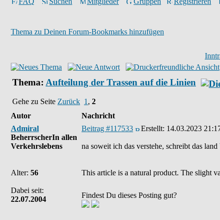
FAQ
Suchen
Mitglieder
Gruppen
Registrieren
Thema zu Deinen Forum-Bookmarks hinzufügen
Innt
Thema:
Aufteilung der Trassen auf die Linien
Gehe zu Seite
Zurück
1
,
2
Autor
Nachricht
Admiral
Beitrag #117533
Erstellt:
14.03.2023 21:1
BeherrscherIn allen
Verkehrslebens
na soweit ich das verstehe, schreibt das land
Alter:
56
This article is a natural product. The slight
Dabei seit:
Findest Du dieses Posting gut?
22.07.2004