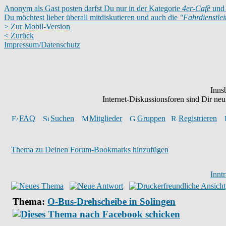
Anonym als Gast posten darfst Du nur in der Kategorie
4er-Cafè
und 
Du möchtest lieber überall mitdiskutieren und auch die
"Fahrdienstle
> Zur Mobil-Version
< Zurück
Impressum/Datenschutz
Inns
Internet-Diskussionsforen sind Dir n
FAQ
Suchen
Mitglieder
Gruppen
Registrieren
Thema zu Deinen Forum-Bookmarks hinzufügen
Innt
Thema:
O-Bus-Drehscheibe in Solingen