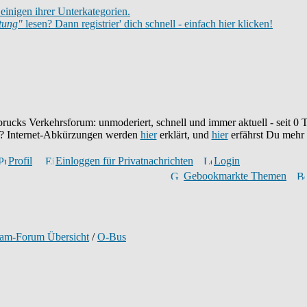
einigen ihrer Unterkategorien.
itung"
lesen? Dann registrier' dich schnell - einfach hier klicken!
brucks Verkehrsforum: unmoderiert, schnell und immer aktuell - seit
0
T
eu? Internet-Abkürzungen werden
hier
erklärt, und
hier
erfährst Du mehr
Profil
Einloggen für Privatnachrichten
Login
Gebookmarkte Themen
ram-Forum Übersicht
/
O-Bus