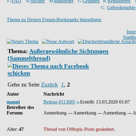
FAQ
Suchen
Mitglieder
Gruppen
Registrieren
Gebookmarkte
Thema zu Deinen Forum-Bookmarks hinzufügen
Innt
Stadtb
Thema:
Außergewöhnliche Sichtungen
(Sammelthread)
Gehe zu Seite
Zurück
1
,
2
Autor
Nachricht
manni
Beitrag #113085
Erstellt:
13.03.2020 01:07
Betreiber des
Forums
Anmerkung --- Anmerkung --- Anmerkung --- 
Alter:
47
Thread von Offtopic-Posts gesäubert.