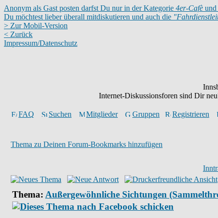
Anonym als Gast posten darfst Du nur in der Kategorie
4er-Cafè
und 
Du möchtest lieber überall mitdiskutieren und auch die
"Fahrdienstle
> Zur Mobil-Version
< Zurück
Impressum/Datenschutz
Inns
Internet-Diskussionsforen sind Dir n
FAQ
Suchen
Mitglieder
Gruppen
Registrieren
Thema zu Deinen Forum-Bookmarks hinzufügen
Innt
Thema:
Außergewöhnliche Sichtungen (Sammelthr