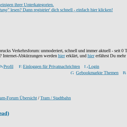
einigen ihrer Unterkategorien.
itung"
lesen? Dann registrier' dich schnell - einfach hier klicken!
brucks Verkehrsforum: unmoderiert, schnell und immer aktuell - seit
0
T
eu? Internet-Abkürzungen werden
hier
erklärt, und
hier
erfährst Du mehr
Profil
Einloggen für Privatnachrichten
Login
Gebookmarkte Themen
ram-Forum Übersicht
/
Tram / Stadtbahn
ead)