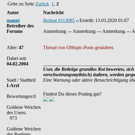
Gehe zu Seite
Zurück
1
,
2
Autor
Nachricht
manni
Beitrag #113085
Erstellt:
13.03.2020 01:07
Betreiber des
Forums
Anmerkung --- Anmerkung --- Anmerkung --- 
Alter:
47
Thread von Offtopic-Posts gesäubert.
Dabei seit:
04.02.2004
______________________________________
User, die Beiträge grundlos Rot bewerten, sich 
verschwörungsmythisch) äußern, werden gesper
Stadt / Stadtteil:
Eine Warnung oder aktive Benachrichtigung übe
I-Arzl
Findest Du dieses Posting gut?
Bewertungen:0
Goldene Weichen
des Users:
973
Goldene Weichen
des Postings: