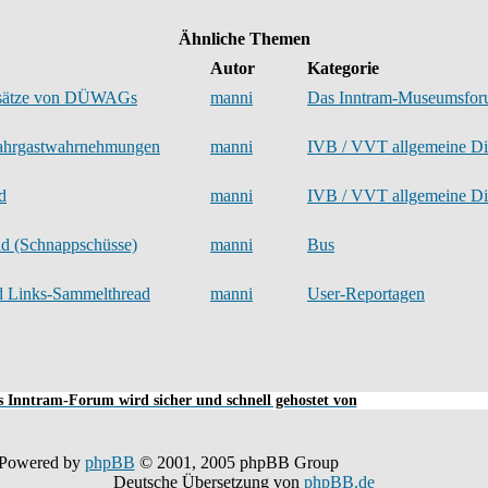
Ähnliche Themen
Autor
Kategorie
nsätze von DÜWAGs
manni
Das Inntram-Museumsfo
Fahrgastwahrnehmungen
manni
IVB / VVT allgemeine Di
d
manni
IVB / VVT allgemeine Di
ad (Schnappschüsse)
manni
Bus
d Links-Sammelthread
manni
User-Reportagen
 Inntram-Forum wird sicher und schnell gehostet von
Powered by
phpBB
© 2001, 2005 phpBB Group
Deutsche Übersetzung von
phpBB.de