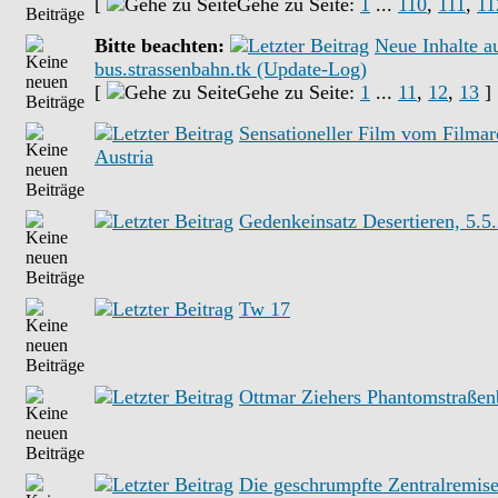
[
Gehe zu Seite:
1
...
110
,
111
,
11
Bitte beachten:
Neue Inhalte a
bus.strassenbahn.tk (Update-Log)
[
Gehe zu Seite:
1
...
11
,
12
,
13
]
Sensationeller Film vom Filmar
Austria
Gedenkeinsatz Desertieren, 5.5
Tw 17
Ottmar Ziehers Phantomstraße
Die geschrumpfte Zentralremise,