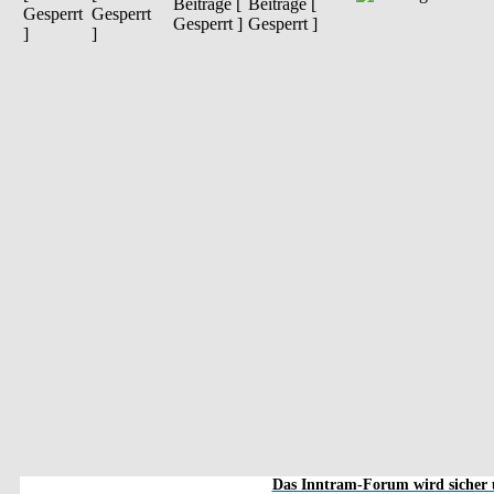
Beiträge [
Gesperrt
Gesperrt ]
]
Das Inntram-Forum wird sicher u