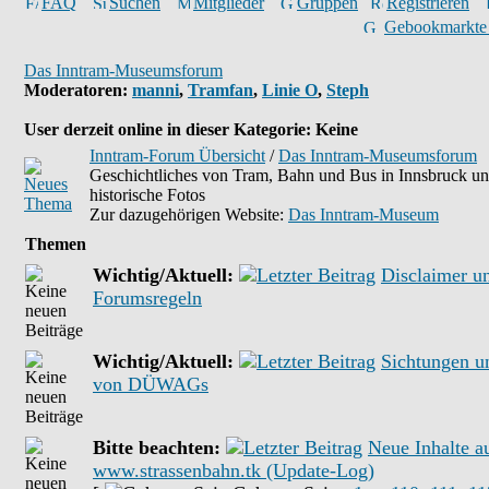
FAQ
Suchen
Mitglieder
Gruppen
Registrieren
Gebookmarkte
Das Inntram-Museumsforum
Moderatoren
:
manni
,
Tramfan
,
Linie O
,
Steph
User derzeit online in dieser Kategorie: Keine
Inntram-Forum Übersicht
/
Das Inntram-Museumsforum
Geschichtliches von Tram, Bahn und Bus in Innsbruck u
historische Fotos
Zur dazugehörigen Website:
Das Inntram-Museum
Themen
Wichtig/Aktuell:
Disclaimer u
Forumsregeln
Wichtig/Aktuell:
Sichtungen u
von DÜWAGs
Bitte beachten:
Neue Inhalte a
www.strassenbahn.tk (Update-Log)