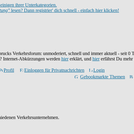
einigen ihrer Unterkategorien.
itung"
lesen? Dann registrier' dich schnell - einfach hier klicken!
brucks Verkehrsforum: unmoderiert, schnell und immer aktuell - seit
0
T
eu? Internet-Abkürzungen werden
hier
erklärt, und
hier
erfährst Du mehr
Profil
Einloggen für Privatnachrichten
Login
Gebookmarkte Themen
schiedenen Verkehrsunternehmen.