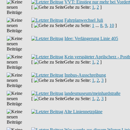
VVT: Einstieg nur mehr bei Vorder
[
Gehe zu Seite:
1
,
2
]
Fahrplanwechsel Juli
[
Gehe zu Seite:
1
...
8
,
9
,
10
]
Idee: Verlängerung Linie 405
Kein verspäteter Aprilscherz - Post
[
Gehe zu Seite:
1
,
2
]
Innbus-Ausschreibung
[
Gehe zu Seite:
1
,
2
,
3
]
landesmuseum/meinhardstraße
[
Gehe zu Seite:
1
,
2
,
3
]
Alte Liniennetzpläne
Was wurde aus diesem Wiener Linie