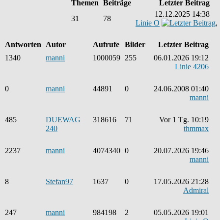
Themen
Beiträge
Letzter Beitrag
12.12.2025 14:38
31
78
Linie O
,
Antworten
Autor
Aufrufe
Bilder
Letzter Beitrag
1340
manni
1000059
255
06.01.2026 19:12
Linie 4206
0
manni
44891
0
24.06.2008 01:40
manni
485
DUEWAG
318616
71
Vor 1 Tg. 10:19
240
thmmax
2237
manni
4074340
0
20.07.2026 19:46
manni
8
Stefan97
1637
0
17.05.2026 21:28
Admiral
247
manni
984198
2
05.05.2026 19:01