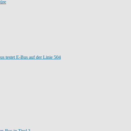
türe
bus testet E-Bus auf der Linie 504
n-Bus in Tirol ?