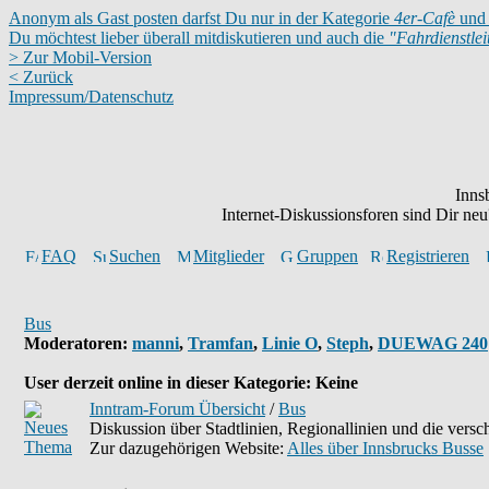
Anonym als Gast posten darfst Du nur in der Kategorie
4er-Cafè
und 
Du möchtest lieber überall mitdiskutieren und auch die
"Fahrdienstle
> Zur Mobil-Version
< Zurück
Impressum/Datenschutz
Inns
Internet-Diskussionsforen sind Dir n
FAQ
Suchen
Mitglieder
Gruppen
Registrieren
Bus
Moderatoren
:
manni
,
Tramfan
,
Linie O
,
Steph
,
DUEWAG 240
User derzeit online in dieser Kategorie: Keine
Inntram-Forum Übersicht
/
Bus
Diskussion über Stadtlinien, Regionallinien und die ver
Zur dazugehörigen Website:
Alles über Innsbrucks Busse