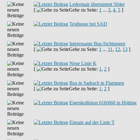
Ledermair übernimmt 504er
[
Gehe zu Seite:
1
...
3
,
4
,
5
]
Testbusse bei SAD
Interessante Bus-Sichtungen
[
Gehe zu Seite:
1
...
11
,
12
,
13
]
Neue Linie K
[
Gehe zu Seite:
1
,
2
]
Bus in Sadrach in Flammen
[
Gehe zu Seite:
1
,
2
]
Eigenkollision 618/660 in Hötting
Einsatz auf der Linie T