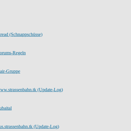
hread (Schnappschüsse)
Forums-Regeln
air-Gruppe
www.strassenbahn.tk (Update-Log)
ubaital
us.strassenbahn.tk (Update-Log)