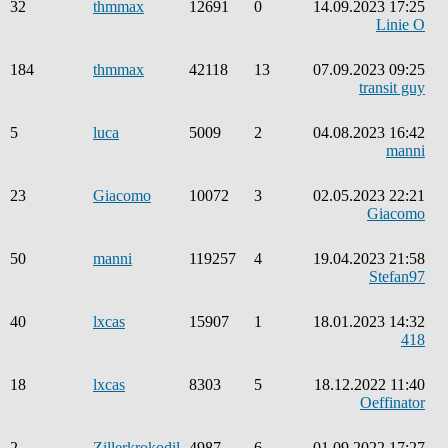
32
thmmax
12691
0
14.09.2023 17:25
Linie O
184
thmmax
42118
13
07.09.2023 09:25
transit guy
5
luca
5009
2
04.08.2023 16:42
manni
23
Giacomo
10072
3
02.05.2023 22:21
Giacomo
50
manni
119257
4
19.04.2023 21:58
Stefan97
40
lxcas
15907
1
18.01.2023 14:32
418
18
lxcas
8303
5
18.12.2022 11:40
Oeffinator
2
Zillerkrokodil
4987
6
01.09.2022 17:27