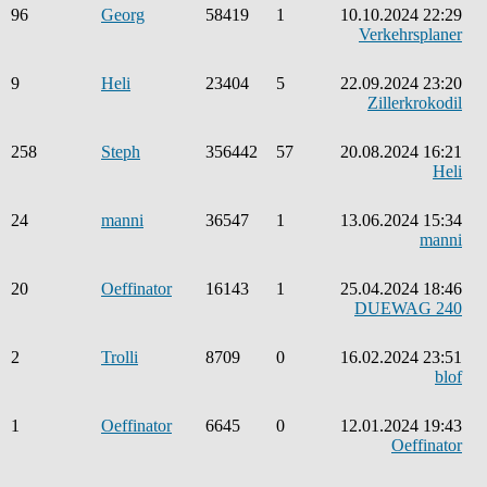
96
Georg
58419
1
10.10.2024 22:29
Verkehrsplaner
9
Heli
23404
5
22.09.2024 23:20
Zillerkrokodil
258
Steph
356442
57
20.08.2024 16:21
Heli
24
manni
36547
1
13.06.2024 15:34
manni
20
Oeffinator
16143
1
25.04.2024 18:46
DUEWAG 240
2
Trolli
8709
0
16.02.2024 23:51
blof
1
Oeffinator
6645
0
12.01.2024 19:43
Oeffinator