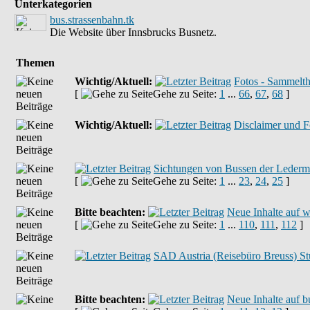
Unterkategorien
bus.strassenbahn.tk
Die Website über Innsbrucks Busnetz.
Themen
Wichtig/Aktuell:
Fotos - Sammelt
[
Gehe zu Seite:
1
...
66
,
67
,
68
]
Wichtig/Aktuell:
Disclaimer und 
Sichtungen von Bussen der Lederm
[
Gehe zu Seite:
1
...
23
,
24
,
25
]
Bitte beachten:
Neue Inhalte auf 
[
Gehe zu Seite:
1
...
110
,
111
,
112
]
SAD Austria (Reisebüro Breuss) St
Bitte beachten:
Neue Inhalte auf b