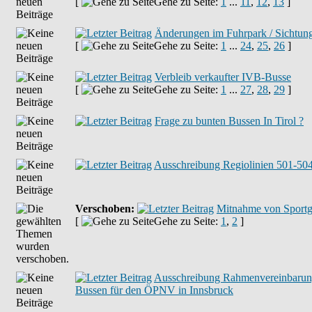
[
Gehe zu Seite:
1
...
11
,
12
,
13
]
Änderungen im Fuhrpark / Sichtun
[
Gehe zu Seite:
1
...
24
,
25
,
26
]
Verbleib verkaufter IVB-Busse
[
Gehe zu Seite:
1
...
27
,
28
,
29
]
Frage zu bunten Bussen In Tirol ?
Ausschreibung Regiolinien 501-504
Verschoben:
Mitnahme von Sportge
[
Gehe zu Seite:
1
,
2
]
Ausschreibung Rahmenvereinbarung 
Bussen für den ÖPNV in Innsbruck