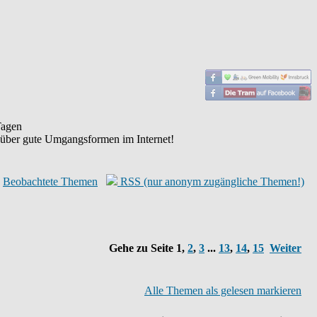
agen
 über gute Umgangsformen im Internet!
Beobachtete Themen
RSS (nur anonym zugängliche Themen!)
Gehe zu Seite
1
,
2
,
3
...
13
,
14
,
15
Weiter
Alle Themen als gelesen markieren