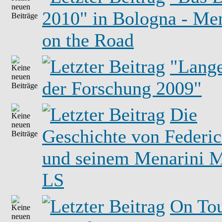
2010" in Bologna - Men
on the Road
"Lang
der Forschung 2009"
Die
Geschichte von Federic
und seinem Menarini 
LS
On Tou