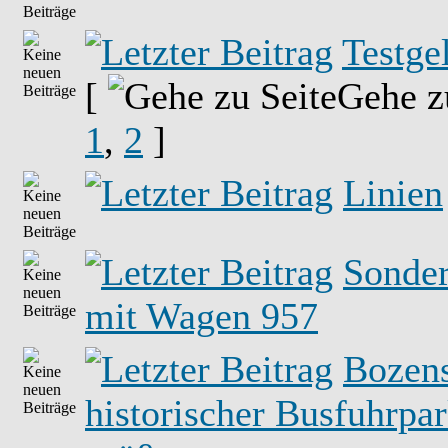
Testge
[
Gehe z
1
,
2
]
Linien
Sonder
mit Wagen 957
Bozen
historischer Busfuhrpa