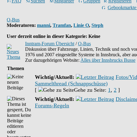
FAQ
Suchen
Mitglieder
Gruppen
Registrieren
Gebookmarkte
O-Bus
Moderatoren
:
manni
,
Tramfan
,
Linie O
,
Steph
User derzeit online in dieser Kategorie: Keine
Inntram-Forum Übersicht
/
O-Bus
Diskussion über Fahrzeuge, Linien, Technik und noch vor
1976 und 2007 eingestellte Systeme in Innsbruck, aber au
Zur dazugehörigen Website:
Alles über Innsbrucks Busse
Themen
Wichtig/Aktuell:
Fotos/Vid
Sammelthread (Schnappschüsse)
[
Gehe zu Seite:
1
,
2
]
Wichtig/Aktuell:
Disclaim
Forums-Regeln