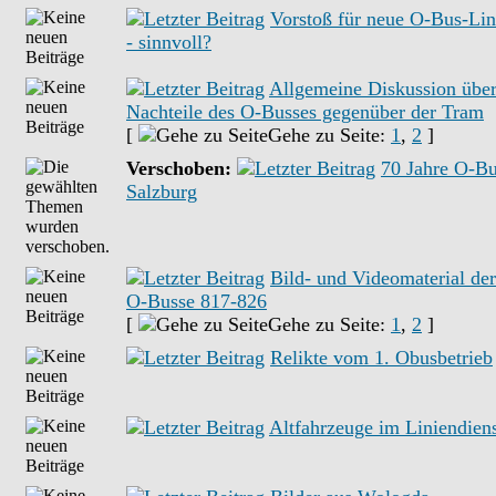
Vorstoß für neue O-Bus-Lin
- sinnvoll?
Allgemeine Diskussion über
Nachteile des O-Busses gegenüber der Tram
[
Gehe zu Seite:
1
,
2
]
Verschoben:
70 Jahre O-Bu
Salzburg
Bild- und Videomaterial de
O-Busse 817-826
[
Gehe zu Seite:
1
,
2
]
Relikte vom 1. Obusbetrieb
Altfahrzeuge im Liniendiens