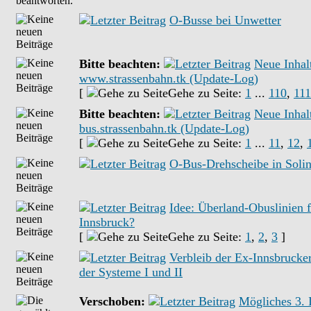
O-Busse bei Unwetter
Bitte beachten:
Neue Inhal
www.strassenbahn.tk (Update-Log)
[
Gehe zu Seite:
1
...
110
,
111
Bitte beachten:
Neue Inhal
bus.strassenbahn.tk (Update-Log)
[
Gehe zu Seite:
1
...
11
,
12
,
O-Bus-Drehscheibe in Soli
Idee: Überland-Obuslinien f
Innsbruck?
[
Gehe zu Seite:
1
,
2
,
3
]
Verbleib der Ex-Innsbrucke
der Systeme I und II
Verschoben:
Mögliches 3. 