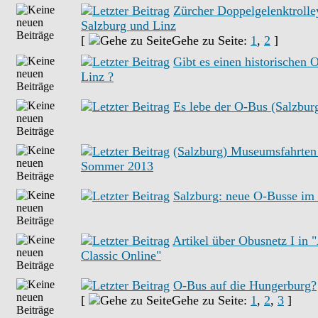
Zürcher Doppelgelenktrolle
Salzburg und Linz
[
Gehe zu Seite:
1
,
2
]
Gibt es einen historischen 
Linz ?
Es lebe der O-Bus (Salzbur
(Salzburg) Museumsfahrten
Sommer 2013
Salzburg: neue O-Busse i
Artikel über Obusnetz I in 
Classic Online"
O-Bus auf die Hungerburg?
[
Gehe zu Seite:
1
,
2
,
3
]