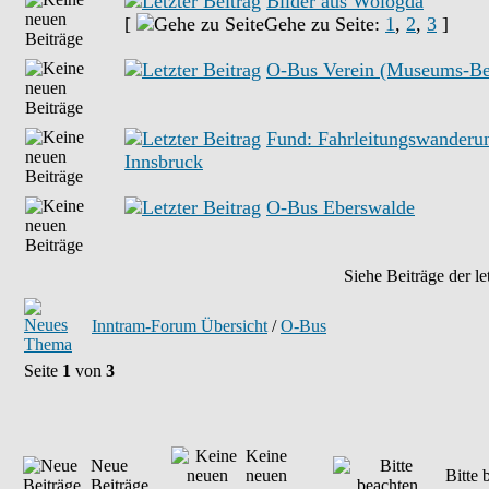
Bilder aus Wologda
[
Gehe zu Seite:
1
,
2
,
3
]
O-Bus Verein (Museums-Be
Fund: Fahrleitungswanderu
Innsbruck
O-Bus Eberswalde
Siehe Beiträge der le
Inntram-Forum Übersicht
/
O-Bus
Seite
1
von
3
Keine
Neue
neuen
Bitte 
Beiträge