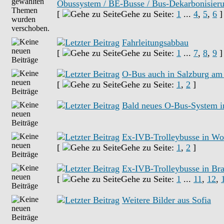
Obussystem / BE-Busse / Bus-Dekarbonisier
[
Gehe zu Seite:
1
...
4
,
5
,
6
]
Fahrleitungsabbau
[
Gehe zu Seite:
1
...
7
,
8
,
9
]
O-Bus auch in Salzburg am
[
Gehe zu Seite:
1
,
2
]
Bald neues O-Bus-System in
Ex-IVB-Trolleybusse in W
[
Gehe zu Seite:
1
,
2
]
Ex-IVB-Trolleybusse in Br
[
Gehe zu Seite:
1
...
11
,
12
,
Weitere Bilder aus Sofia