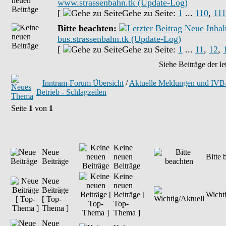
www.strassenbahn.tk (Update-Log)
[
Gehe zu Seite:
1
...
110
,
111
Bitte beachten:
Neue Inhal
bus.strassenbahn.tk (Update-Log)
[
Gehe zu Seite:
1
...
11
,
12
,
Siehe Beiträge der le
Inntram-Forum Übersicht
/
Aktuelle Meldungen und IV
Betrieb - Schlagzeilen
Seite
1
von
1
Keine
Neue
neuen
Bitte 
Beiträge
Beiträge
Keine
Neue
neuen
Beiträge
Beiträge [
Wichti
[ Top-
Top-
Thema ]
Thema ]
Neue