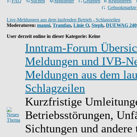
FAQ
Suchen
Mitglieder
Gruppen
Registrieren
Gebookmarkte
Live-Meldungen aus dem laufenden Betrieb - Schlagzeilen
Moderatoren
:
manni
,
Tramfan
,
Linie O
,
Steph
,
DUEWAG 240
User derzeit online in dieser Kategorie: Keine
Inntram-Forum Übersic
Meldungen und IVB-N
Meldungen aus dem lau
Schlagzeilen
Kurzfristige Umleitung
Betriebsstörungen, Unf
Sichtungen und andere 