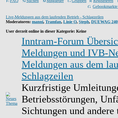
FAQ
Suchen
Mitglieder
Gruppen
Registrieren
Gebookmarkte
Live-Meldungen aus dem laufenden Betrieb - Schlagzeilen
Moderatoren
:
manni
,
Tramfan
,
Linie O
,
Steph
,
DUEWAG 240
User derzeit online in dieser Kategorie: Keine
Inntram-Forum Übersic
Meldungen und IVB-N
Meldungen aus dem lau
Schlagzeilen
Kurzfristige Umleitung
Betriebsstörungen, Unf
Sichtungen und andere 