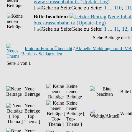
www.strassenbahn.tk (Update-Log)
[
Gehe zu Seite:
1
...
110
,
111
Bitte beachten:
Neue Inhal
bus.strassenbahn.tk (Update-Log)
[
Gehe zu Seite:
1
...
11
,
12
,
Siehe Beiträge der le
Inntram-Forum Übersicht
/
Aktuelle Meldungen und IV
Betrieb - Schlagzeilen
Seite
1
von
1
Keine
Neue
neuen
Bitte 
Beiträge
Beiträge
Keine
Neue
neuen
Beiträge
Beiträge [
Wichti
[ Top-
Top-
Thema ]
Thema ]
Neue