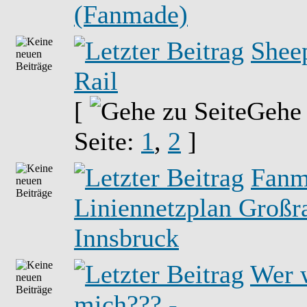
(Fanmade)
Shee
Rail
[
Gehe
Seite:
1
,
2
]
Fanm
Liniennetzplan Groß
Innsbruck
Wer 
mich??? -