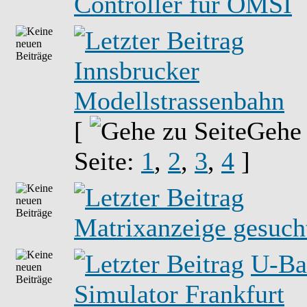
Controller für OMSI
Innsbrucker
Modellstrassenbahn
[
Gehe
Seite:
1
,
2
,
3
,
4
]
Matrixanzeige gesuch
U-Ba
Simulator Frankfurt