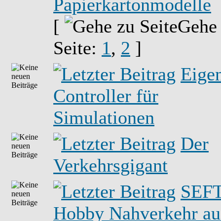
Papierkartonmodelle
[
Gehe
Seite:
1
,
2
]
Eige
Controller für
Simulationen
Der
Verkehrsgigant
SEFT
Hobby Nahverkehr au