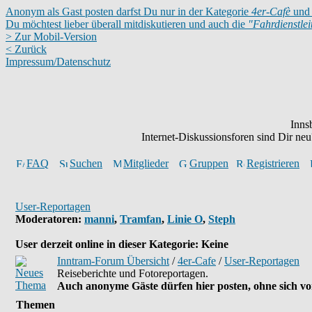
Anonym als Gast posten darfst Du nur in der Kategorie
4er-Cafè
und 
Du möchtest lieber überall mitdiskutieren und auch die
"Fahrdienstle
> Zur Mobil-Version
< Zurück
Impressum/Datenschutz
Inns
Internet-Diskussionsforen sind Dir n
FAQ
Suchen
Mitglieder
Gruppen
Registrieren
User-Reportagen
Moderatoren
:
manni
,
Tramfan
,
Linie O
,
Steph
User derzeit online in dieser Kategorie: Keine
Inntram-Forum Übersicht
/
4er-Cafe
/
User-Reportagen
Reiseberichte und Fotoreportagen.
Auch anonyme Gäste dürfen hier posten, ohne sich vor
Themen