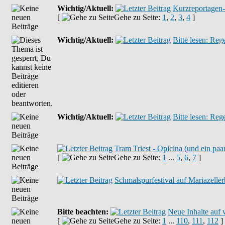
Wichtig/Aktuell:
Kurzreportagen
[
Gehe zu Seite:
1
,
2
,
3
,
4
]
Wichtig/Aktuell:
Bitte lesen: Re
Wichtig/Aktuell:
Bitte lesen: Reg
Tram Triest - Opicina (und ein paar
[
Gehe zu Seite:
1
...
5
,
6
,
7
]
Schmalspurfestival auf Mariazell
Bitte beachten:
Neue Inhalte auf
[
Gehe zu Seite:
1
...
110
,
111
,
112
]