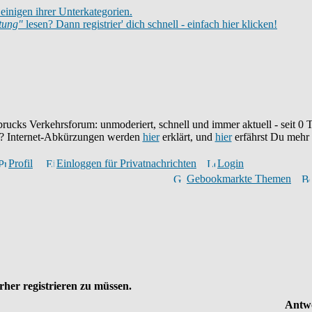
einigen ihrer Unterkategorien.
itung"
lesen? Dann registrier' dich schnell - einfach hier klicken!
brucks Verkehrsforum: unmoderiert, schnell und immer aktuell - seit
0
T
eu? Internet-Abkürzungen werden
hier
erklärt, und
hier
erfährst Du mehr
Profil
Einloggen für Privatnachrichten
Login
Gebookmarkte Themen
her registrieren zu müssen.
Antw