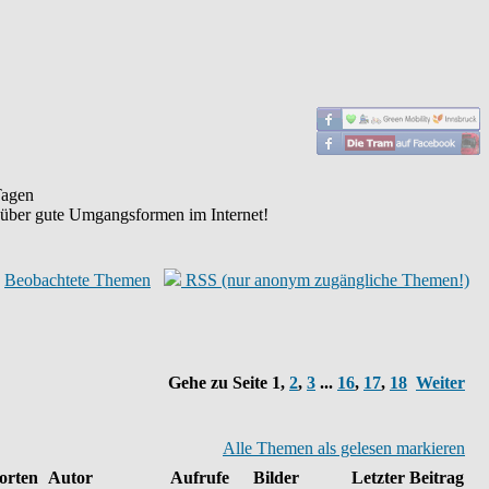
agen
 über gute Umgangsformen im Internet!
Beobachtete Themen
RSS (nur anonym zugängliche Themen!)
Gehe zu Seite
1
,
2
,
3
...
16
,
17
,
18
Weiter
Alle Themen als gelesen markieren
orten
Autor
Aufrufe
Bilder
Letzter Beitrag