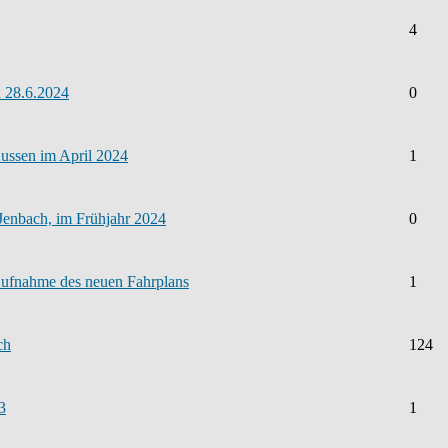
4
d 28.6.2024
0
Bussen im April 2024
1
is Jenbach, im Frühjahr 2024
0
 Aufnahme des neuen Fahrplans
1
ch
124
3
1