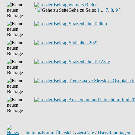
werners Bilder
[
Gehe zu Seite:
1
...
7
,
8
,
9
]
Straßenbahn Tallinn
Süditalien 2022
Straßenbahn Tel Aviv
Tremesna ve Slezsku - Osoblaha i
Amsterdam und Utrecht im Juni 2
Inntram-Forum Übersicht
/
4er-Cafe
/
User-Reportagen