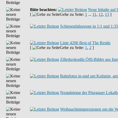
Bitte beachten:
Neue Inhalte auf 
[
Gehe zu Seite:
1
...
11
,
12
,
13
]
Schienenfahrzeuge in 1:1 und 1:3
Linie 4206 Best of The Restln
[
Gehe zu Seite:
1
,
2
]
Zillerkrokodils Öffi-Bilder aus In
Bahnfotos in-und um Kufstein, am
Nostalgietag der Pinzgauer Lokal
Weihnachtsimpressionen um die 