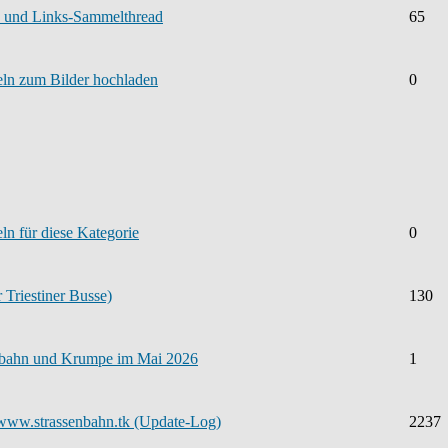
- und Links-Sammelthread
65
geln zum Bilder hochladen
0
eln für diese Kategorie
0
 Triestiner Busse)
130
erbahn und Krumpe im Mai 2026
1
 www.strassenbahn.tk (Update-Log)
2237