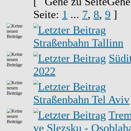
[
Gehe
Seite:
1
...
7
,
8
,
9
]
Straßenbahn Tallinn
Südi
2022
Straßenbahn Tel Aviv
Trem
ve Slezsku - Osoblah