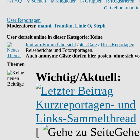
FAQ
Suchen
Mitglieder
Gruppen
Registrieren
Gebookmarkte
User-Reportagen
Moderatoren
:
manni
,
Tramfan
,
Linie O
,
Steph
User derzeit online in dieser Kategorie: Keine
Inntram-Forum Übersicht
/
4er-Cafe
/
User-Reportagen
Reiseberichte und Fotoreportagen.
Auch anonyme Gäste dürfen hier posten, ohne sich vor
Themen
Wichtig/Aktuell:
Kurzreportagen- und
Links-Sammelthread
[
Gehe