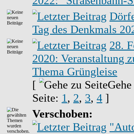
2022: "Straßenbahn-S
Dörf
Tag des Denkmals 20
28. F
2020: Veranstaltung 
Thema Grüngleise
[
Gehe
Seite:
1
,
2
,
3
,
4
]
Verschoben:
"Auto