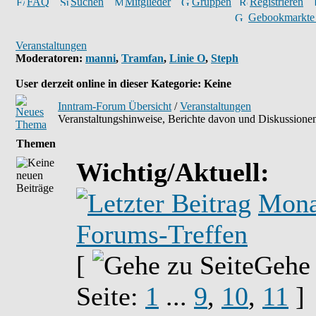
FAQ
Suchen
Mitglieder
Gruppen
Registrieren
Gebookmarkte
Veranstaltungen
Moderatoren
:
manni
,
Tramfan
,
Linie O
,
Steph
User derzeit online in dieser Kategorie: Keine
Inntram-Forum Übersicht
/
Veranstaltungen
Veranstaltungshinweise, Berichte davon und Diskussionen
Themen
Wichtig/Aktuell:
Mona
Forums-Treffen
[
Gehe
Seite:
1
...
9
,
10
,
11
]