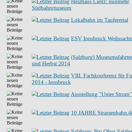
Heizhaus Lienz: nunmehr
Südbahnmuseum
Lokalbahn im Tauferertal
ESV Innsbruck Weihnachts
(Salzburg) Museumsfahrt
und Herbst 2014
VIII. Fachkonferenz für F
2014 - Innsbruck
Ausstellung "Unter Strom"
10 JAHRE Strassenbahn.t
Salzburg: Pro Obus Salzb