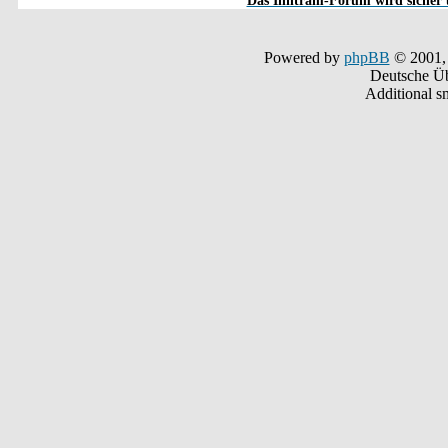
Das Inntram-Forum wird sicher u
Powered by
phpBB
© 2001,
Deutsche Ü
Additional s