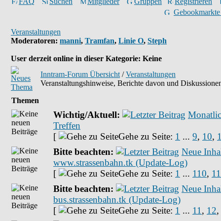
FAQ
Suchen
Mitglieder
Gruppen
Registrieren
Gebookmarkte
Veranstaltungen
Moderatoren
:
manni
,
Tramfan
,
Linie O
,
Steph
User derzeit online in dieser Kategorie: Keine
Inntram-Forum Übersicht
/
Veranstaltungen
Veranstaltungshinweise, Berichte davon und Diskussionen
Themen
Wichtig/Aktuell:
Monatli
Treffen
[
Gehe zu Seite:
1
...
9
,
10
,
Bitte beachten:
Neue Inhal
www.strassenbahn.tk (Update-Log)
[
Gehe zu Seite:
1
...
110
,
11
Bitte beachten:
Neue Inhal
bus.strassenbahn.tk (Update-Log)
[
Gehe zu Seite:
1
...
11
,
12