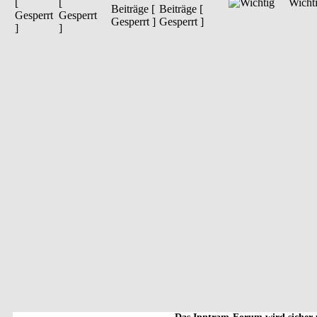
[
Wicht
Beiträge [
Gesperrt
Gesperrt ]
]