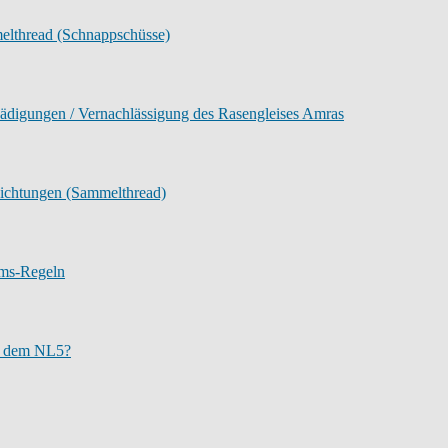
elthread (Schnappschüsse)
digungen / Vernachlässigung des Rasengleises Amras
ichtungen (Sammelthread)
ums-Regeln
it dem NL5?