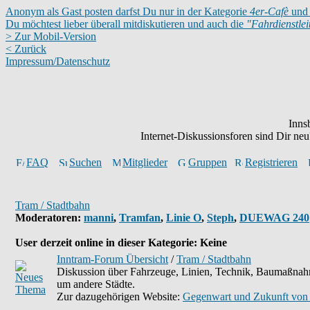
Anonym als Gast posten darfst Du nur in der Kategorie
4er-Cafè
und 
Du möchtest lieber überall mitdiskutieren und auch die
"Fahrdienstle
> Zur Mobil-Version
< Zurück
Impressum/Datenschutz
Inns
Internet-Diskussionsforen sind Dir n
FAQ
Suchen
Mitglieder
Gruppen
Registrieren
Tram / Stadtbahn
Moderatoren
:
manni
,
Tramfan
,
Linie O
,
Steph
,
DUEWAG 240
User derzeit online in dieser Kategorie: Keine
Inntram-Forum Übersicht
/
Tram / Stadtbahn
Diskussion über Fahrzeuge, Linien, Technik, Baumaßnahm
um andere Städte.
Zur dazugehörigen Website:
Gegenwart und Zukunft von