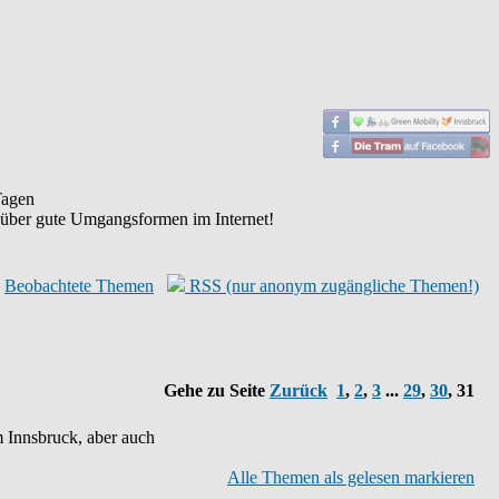
agen
 über gute Umgangsformen im Internet!
Beobachtete Themen
RSS (nur anonym zugängliche Themen!)
Gehe zu Seite
Zurück
1
,
2
,
3
...
29
,
30
,
31
 Innsbruck, aber auch
Alle Themen als gelesen markieren