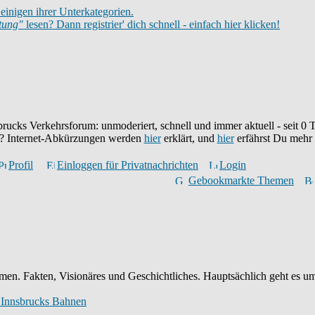
einigen ihrer Unterkategorien.
itung"
lesen? Dann registrier' dich schnell - einfach hier klicken!
brucks Verkehrsforum: unmoderiert, schnell und immer aktuell - seit
0
T
eu? Internet-Abkürzungen werden
hier
erklärt, und
hier
erfährst Du mehr
Profil
Einloggen für Privatnachrichten
Login
Gebookmarkte Themen
en. Fakten, Visionäres und Geschichtliches. Hauptsächlich geht es um
 Innsbrucks Bahnen