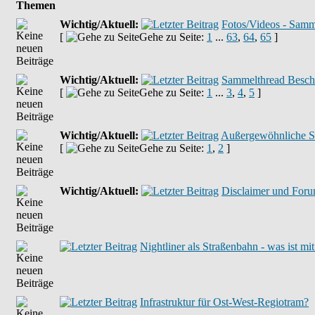
Themen
Wichtig/Aktuell:
Fotos/Videos - Samm
[
Gehe zu Seite:
1
...
63
,
64
,
65
]
Wichtig/Aktuell:
Sammelthread Beschä
[
Gehe zu Seite:
1
...
3
,
4
,
5
]
Wichtig/Aktuell:
Außergewöhnliche S
[
Gehe zu Seite:
1
,
2
]
Wichtig/Aktuell:
Disclaimer und For
Nightliner als Straßenbahn - was ist m
Infrastruktur für Ost-West-Regiotram?