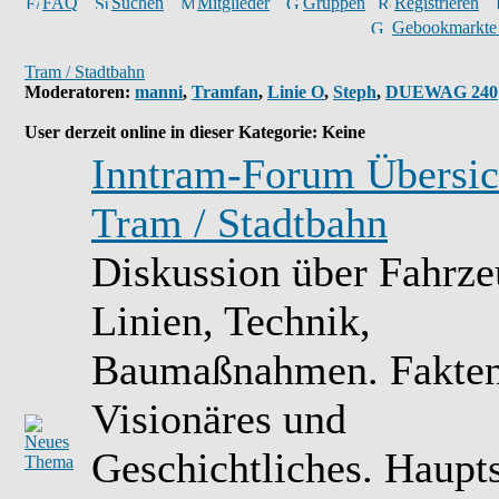
FAQ
Suchen
Mitglieder
Gruppen
Registrieren
Gebookmarkte
Tram / Stadtbahn
Moderatoren
:
manni
,
Tramfan
,
Linie O
,
Steph
,
DUEWAG 240
User derzeit online in dieser Kategorie: Keine
Inntram-Forum Übersic
Tram / Stadtbahn
Diskussion über Fahrze
Linien, Technik,
Baumaßnahmen. Fakten
Visionäres und
Geschichtliches. Haupt