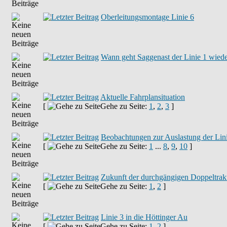
Oberleitungsmontage Linie 6
Wann geht Saggenast der Linie 1 wieder
Aktuelle Fahrplansituation
[
Gehe zu Seite:
1
,
2
,
3
]
Beobachtungen zur Auslastung der Lini
[
Gehe zu Seite:
1
...
8
,
9
,
10
]
Zukunft der durchgängigen Doppeltrakt
[
Gehe zu Seite:
1
,
2
]
Linie 3 in die Höttinger Au
[
Gehe zu Seite:
1
,
2
]