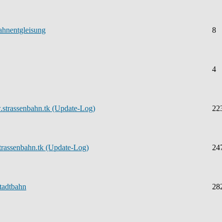
ahnentgleisung
8
4
.strassenbahn.tk (Update-Log)
22
strassenbahn.tk (Update-Log)
24
tadtbahn
28