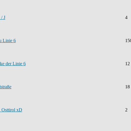
/ J
4
 Linie 6
15
ke der Linie 6
12
straße
18
 Osttirol xD
2