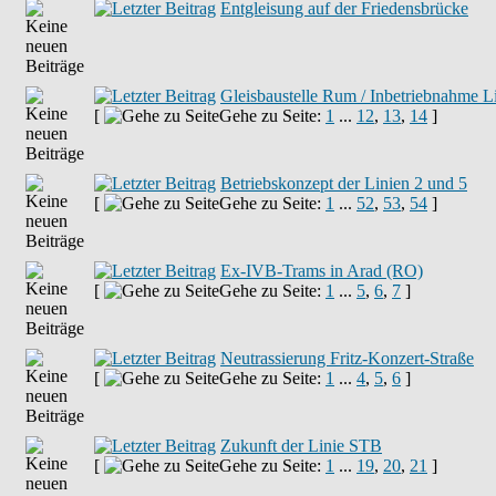
Entgleisung auf der Friedensbrücke
Gleisbaustelle Rum / Inbetriebnahme 
[
Gehe zu Seite:
1
...
12
,
13
,
14
]
Betriebskonzept der Linien 2 und 5
[
Gehe zu Seite:
1
...
52
,
53
,
54
]
Ex-IVB-Trams in Arad (RO)
[
Gehe zu Seite:
1
...
5
,
6
,
7
]
Neutrassierung Fritz-Konzert-Straße
[
Gehe zu Seite:
1
...
4
,
5
,
6
]
Zukunft der Linie STB
[
Gehe zu Seite:
1
...
19
,
20
,
21
]