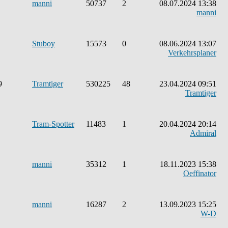
manni
50737
2
08.07.2024 13:38
manni
Stuboy
15573
0
08.06.2024 13:07
Verkehrsplaner
9
Tramtiger
530225
48
23.04.2024 09:51
Tramtiger
Tram-Spotter
11483
1
20.04.2024 20:14
Admiral
manni
35312
1
18.11.2023 15:38
Oeffinator
manni
16287
2
13.09.2023 15:25
W-D