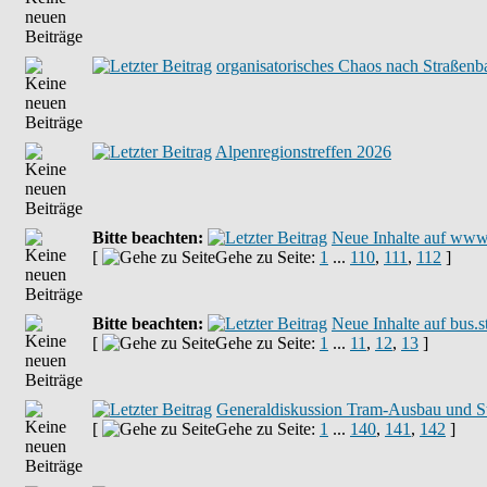
organisatorisches Chaos nach Straßenb
Alpenregionstreffen 2026
Bitte beachten:
Neue Inhalte auf www
[
Gehe zu Seite:
1
...
110
,
111
,
112
]
Bitte beachten:
Neue Inhalte auf bus.
[
Gehe zu Seite:
1
...
11
,
12
,
13
]
Generaldiskussion Tram-Ausbau und S
[
Gehe zu Seite:
1
...
140
,
141
,
142
]