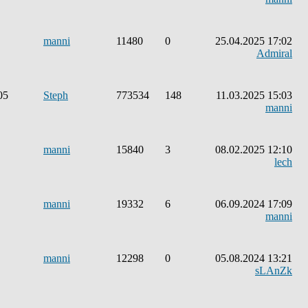
manni
11480
0
25.04.2025 17:02
Admiral
05
Steph
773534
148
11.03.2025 15:03
manni
manni
15840
3
08.02.2025 12:10
lech
manni
19332
6
06.09.2024 17:09
manni
manni
12298
0
05.08.2024 13:21
sLAnZk