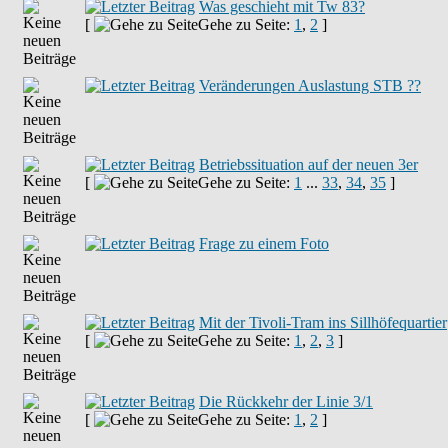
Was geschieht mit Tw 83?
[
Gehe zu Seite:
1
,
2
]
Veränderungen Auslastung STB ??
Betriebssituation auf der neuen 3er
[
Gehe zu Seite:
1
...
33
,
34
,
35
]
Frage zu einem Foto
Mit der Tivoli-Tram ins Sillhöfequartier
[
Gehe zu Seite:
1
,
2
,
3
]
Die Rückkehr der Linie 3/1
[
Gehe zu Seite:
1
,
2
]