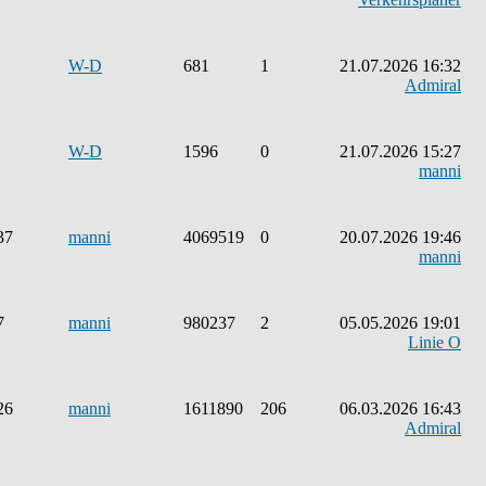
W-D
681
1
21.07.2026 16:32
Admiral
W-D
1596
0
21.07.2026 15:27
manni
37
manni
4069519
0
20.07.2026 19:46
manni
7
manni
980237
2
05.05.2026 19:01
Linie O
26
manni
1611890
206
06.03.2026 16:43
Admiral