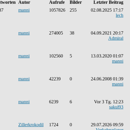
tworten
Autor
Aufrufe
Bilder
Letzter Beitrag
87
manni
1057826
255
02.08.2025 17:17
lech
manni
274005
38
04.09.2021 20:17
Admiral
manni
102560
5
13.03.2020 01:07
manni
manni
42239
0
24.06.2008 01:39
manni
manni
6239
6
Vor 3 Tg. 12:23
sakul93
Zillerkrokodil
1724
0
29.07.2026 09:59
Verkehrsplaner