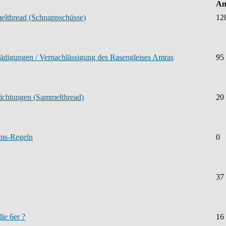
An
elthread (Schnappschüsse)
12
digungen / Vernachlässigung des Rasengleises Amras
95
ichtungen (Sammelthread)
20
ums-Regeln
0
37
ie 6er ?
16