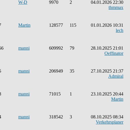
W-D
9970
2
04.01.2026 22:30
thmmax
7
Martin
128577
115
01.01.2026 10:31
lech
66
manni
609992
79
28.10.2025 21:01
Oeffinator
5
manni
206949
35
27.10.2025 21:37
Admiral
8
manni
71015
1
23.10.2025 20:44
Martin
4
manni
318542
3
08.10.2025 08:34
Verkehrsplaner