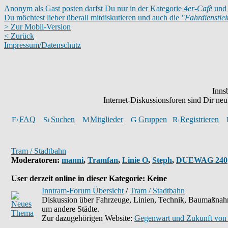
Anonym als Gast posten darfst Du nur in der Kategorie
4er-Cafè
und 
Du möchtest lieber überall mitdiskutieren und auch die
"Fahrdienstle
> Zur Mobil-Version
< Zurück
Impressum/Datenschutz
Inns
Internet-Diskussionsforen sind Dir n
FAQ
Suchen
Mitglieder
Gruppen
Registrieren
Tram / Stadtbahn
Moderatoren
:
manni
,
Tramfan
,
Linie O
,
Steph
,
DUEWAG 240
User derzeit online in dieser Kategorie: Keine
Inntram-Forum Übersicht
/
Tram / Stadtbahn
Diskussion über Fahrzeuge, Linien, Technik, Baumaßnahm
um andere Städte.
Zur dazugehörigen Website:
Gegenwart und Zukunft von