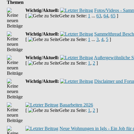
Themen
Wichtig/Aktuell:
Fotos/Videos - Samm
[
Gehe zu Seite:
1
...
63
,
64
,
65
]
Wichtig/Aktuell:
Sammelthread Beschä
[
Gehe zu Seite:
1
...
3
,
4
,
5
]
Wichtig/Aktuell:
Außergewöhnliche S
[
Gehe zu Seite:
1
,
2
]
Wichtig/Aktuell:
Disclaimer und For
Bauarbeiten 2026
[
Gehe zu Seite:
1
,
2
]
Neue Wohnungen in Igls - Ein Job für d