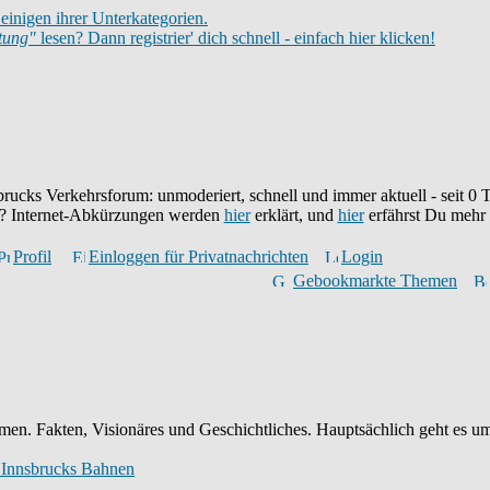
einigen ihrer Unterkategorien.
itung"
lesen? Dann registrier' dich schnell - einfach hier klicken!
brucks Verkehrsforum: unmoderiert, schnell und immer aktuell - seit
0
T
eu? Internet-Abkürzungen werden
hier
erklärt, und
hier
erfährst Du mehr
Profil
Einloggen für Privatnachrichten
Login
Gebookmarkte Themen
en. Fakten, Visionäres und Geschichtliches. Hauptsächlich geht es um
 Innsbrucks Bahnen