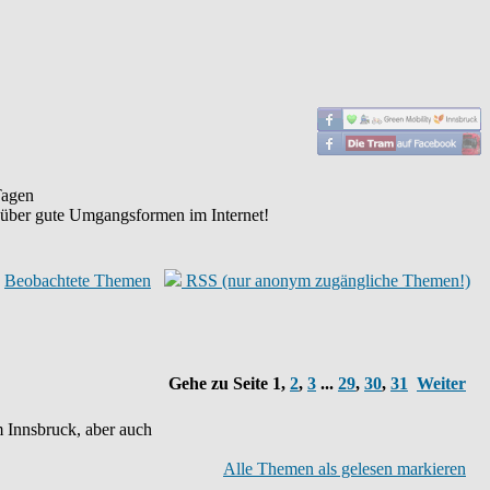
agen
 über gute Umgangsformen im Internet!
Beobachtete Themen
RSS (nur anonym zugängliche Themen!)
Gehe zu Seite
1
,
2
,
3
...
29
,
30
,
31
Weiter
 Innsbruck, aber auch
Alle Themen als gelesen markieren