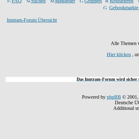
FAQ
Suchen
Mitglieder
Gruppen
Registrieren
Gebookmarkte
Inntram-Forum Übersicht
Alle Themen w
Hier klicken
, u
Das Inntram-Forum wird sicher u
Powered by
phpBB
© 2001,
Deutsche Ü
Additional s