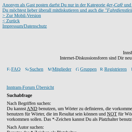
Anonym als Gast posten darfst Du nur in der Kategorie
4er-Cafè
und 
Du möchtest lieber überall mitdiskutieren und auch die
"Fahrdienstle
> Zur Mobil-Version
< Zurück
Impressum/Datenschutz
Inns
Internet-Diskussionsforen sind Dir n
FAQ
Suchen
Mitglieder
Gruppen
Registrieren
Inntram-Forum Übersicht
Suchabfrage
Nach Begriffen suchen:
Du kannst
AND
benutzen, um Wörter zu definieren, die vorkomm
benutzen für Wörter, die im Resultat sein können und
NOT
für Wör
vorkommen sollen. Das *-Zeichen kannst Du als Platzhalter benutz
Nach Autor suchen: