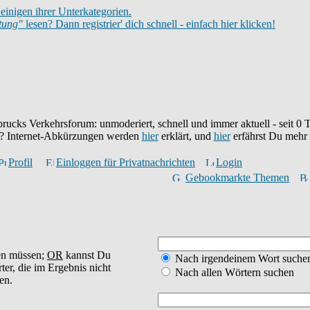
einigen ihrer Unterkategorien.
itung"
lesen? Dann registrier' dich schnell - einfach hier klicken!
brucks Verkehrsforum: unmoderiert, schnell und immer aktuell - seit
0
T
eu? Internet-Abkürzungen werden
hier
erklärt, und
hier
erfährst Du mehr
Profil
Einloggen für Privatnachrichten
Login
Gebookmarkte Themen
en müssen;
OR
kannst Du
Nach irgendeinem Wort suche
ter, die im Ergebnis nicht
Nach allen Wörtern suchen
en.