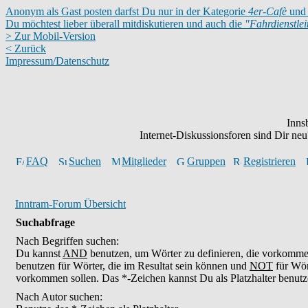
Anonym als Gast posten darfst Du nur in der Kategorie
4er-Cafè
und 
Du möchtest lieber überall mitdiskutieren und auch die
"Fahrdienstle
> Zur Mobil-Version
< Zurück
Impressum/Datenschutz
Inns
Internet-Diskussionsforen sind Dir n
FAQ
Suchen
Mitglieder
Gruppen
Registrieren
Inntram-Forum Übersicht
Suchabfrage
Nach Begriffen suchen:
Du kannst
AND
benutzen, um Wörter zu definieren, die vorkomm
benutzen für Wörter, die im Resultat sein können und
NOT
für Wör
vorkommen sollen. Das *-Zeichen kannst Du als Platzhalter benutz
Nach Autor suchen: