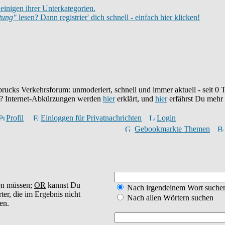
einigen ihrer Unterkategorien.
itung"
lesen? Dann registrier' dich schnell - einfach hier klicken!
brucks Verkehrsforum: unmoderiert, schnell und immer aktuell - seit
0
T
eu? Internet-Abkürzungen werden
hier
erklärt, und
hier
erfährst Du mehr
Profil
Einloggen für Privatnachrichten
Login
Gebookmarkte Themen
en müssen;
OR
kannst Du
Nach irgendeinem Wort suche
ter, die im Ergebnis nicht
Nach allen Wörtern suchen
en.