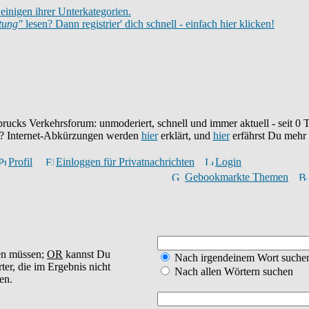
einigen ihrer Unterkategorien.
itung"
lesen? Dann registrier' dich schnell - einfach hier klicken!
brucks Verkehrsforum: unmoderiert, schnell und immer aktuell - seit
0
T
eu? Internet-Abkürzungen werden
hier
erklärt, und
hier
erfährst Du mehr
Profil
Einloggen für Privatnachrichten
Login
Gebookmarkte Themen
en müssen;
OR
kannst Du
Nach irgendeinem Wort suche
ter, die im Ergebnis nicht
Nach allen Wörtern suchen
en.