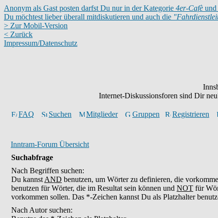
Anonym als Gast posten darfst Du nur in der Kategorie
4er-Cafè
und 
Du möchtest lieber überall mitdiskutieren und auch die
"Fahrdienstle
> Zur Mobil-Version
< Zurück
Impressum/Datenschutz
Inns
Internet-Diskussionsforen sind Dir n
FAQ
Suchen
Mitglieder
Gruppen
Registrieren
Inntram-Forum Übersicht
Suchabfrage
Nach Begriffen suchen:
Du kannst
AND
benutzen, um Wörter zu definieren, die vorkomm
benutzen für Wörter, die im Resultat sein können und
NOT
für Wör
vorkommen sollen. Das *-Zeichen kannst Du als Platzhalter benutz
Nach Autor suchen: