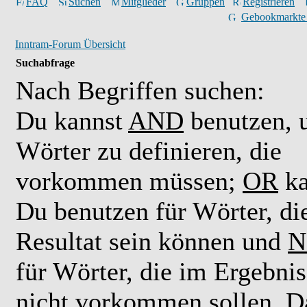
FAQ
Suchen
Mitglieder
Gruppen
Registrieren
Gebookmarkte
Inntram-Forum Übersicht
Suchabfrage
Nach Begriffen suchen:
Du kannst
AND
benutzen,
Wörter zu definieren, die
vorkommen müssen;
OR
ka
Du benutzen für Wörter, di
Resultat sein können und
N
für Wörter, die im Ergebnis
nicht vorkommen sollen. D