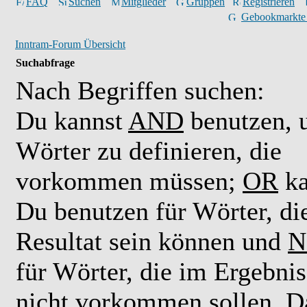
FAQ
Suchen
Mitglieder
Gruppen
Registrieren
Gebookmarkte
Inntram-Forum Übersicht
Suchabfrage
Nach Begriffen suchen:
Du kannst
AND
benutzen,
Wörter zu definieren, die
vorkommen müssen;
OR
ka
Du benutzen für Wörter, di
Resultat sein können und
N
für Wörter, die im Ergebnis
nicht vorkommen sollen. D