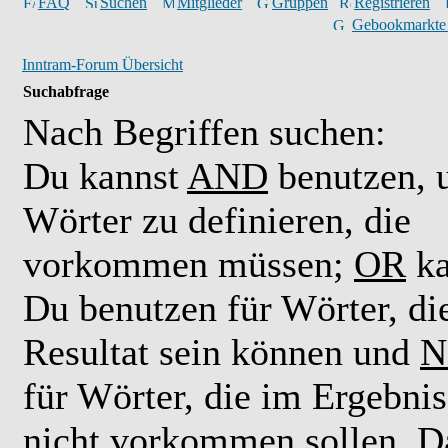
FAQ
Suchen
Mitglieder
Gruppen
Registrieren
Gebookmarkte
Inntram-Forum Übersicht
Suchabfrage
Nach Begriffen suchen:
Du kannst
AND
benutzen,
Wörter zu definieren, die
vorkommen müssen;
OR
ka
Du benutzen für Wörter, di
Resultat sein können und
N
für Wörter, die im Ergebnis
nicht vorkommen sollen. D