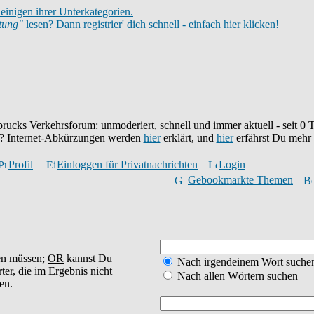
einigen ihrer Unterkategorien.
itung"
lesen? Dann registrier' dich schnell - einfach hier klicken!
brucks Verkehrsforum: unmoderiert, schnell und immer aktuell - seit
0
T
eu? Internet-Abkürzungen werden
hier
erklärt, und
hier
erfährst Du mehr
Profil
Einloggen für Privatnachrichten
Login
Gebookmarkte Themen
en müssen;
OR
kannst Du
Nach irgendeinem Wort suche
ter, die im Ergebnis nicht
Nach allen Wörtern suchen
en.