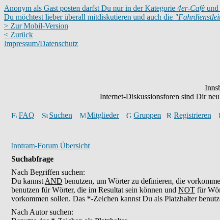
Anonym als Gast posten darfst Du nur in der Kategorie
4er-Cafè
und 
Du möchtest lieber überall mitdiskutieren und auch die
"Fahrdienstle
> Zur Mobil-Version
< Zurück
Impressum/Datenschutz
Inns
Internet-Diskussionsforen sind Dir n
FAQ
Suchen
Mitglieder
Gruppen
Registrieren
Inntram-Forum Übersicht
Suchabfrage
Nach Begriffen suchen:
Du kannst
AND
benutzen, um Wörter zu definieren, die vorkomm
benutzen für Wörter, die im Resultat sein können und
NOT
für Wör
vorkommen sollen. Das *-Zeichen kannst Du als Platzhalter benutz
Nach Autor suchen: