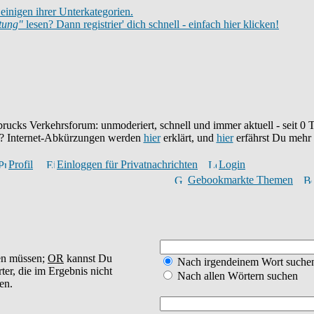
einigen ihrer Unterkategorien.
itung"
lesen? Dann registrier' dich schnell - einfach hier klicken!
brucks Verkehrsforum: unmoderiert, schnell und immer aktuell - seit
0
T
eu? Internet-Abkürzungen werden
hier
erklärt, und
hier
erfährst Du mehr
Profil
Einloggen für Privatnachrichten
Login
Gebookmarkte Themen
en müssen;
OR
kannst Du
Nach irgendeinem Wort suche
ter, die im Ergebnis nicht
Nach allen Wörtern suchen
en.