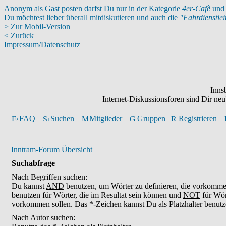
Anonym als Gast posten darfst Du nur in der Kategorie
4er-Cafè
und 
Du möchtest lieber überall mitdiskutieren und auch die
"Fahrdienstle
> Zur Mobil-Version
< Zurück
Impressum/Datenschutz
Inns
Internet-Diskussionsforen sind Dir n
FAQ
Suchen
Mitglieder
Gruppen
Registrieren
Inntram-Forum Übersicht
Suchabfrage
Nach Begriffen suchen:
Du kannst
AND
benutzen, um Wörter zu definieren, die vorkomm
benutzen für Wörter, die im Resultat sein können und
NOT
für Wör
vorkommen sollen. Das *-Zeichen kannst Du als Platzhalter benutz
Nach Autor suchen: