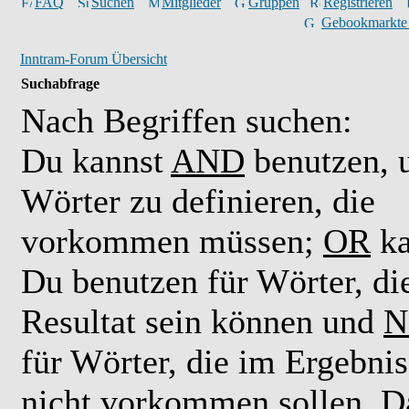
FAQ
Suchen
Mitglieder
Gruppen
Registrieren
Gebookmarkte
Inntram-Forum Übersicht
Suchabfrage
Nach Begriffen suchen:
Du kannst
AND
benutzen,
Wörter zu definieren, die
vorkommen müssen;
OR
ka
Du benutzen für Wörter, di
Resultat sein können und
N
für Wörter, die im Ergebnis
nicht vorkommen sollen. D