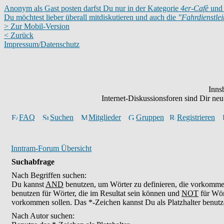
Anonym als Gast posten darfst Du nur in der Kategorie
4er-Cafè
und 
Du möchtest lieber überall mitdiskutieren und auch die
"Fahrdienstle
> Zur Mobil-Version
< Zurück
Impressum/Datenschutz
Inns
Internet-Diskussionsforen sind Dir n
FAQ
Suchen
Mitglieder
Gruppen
Registrieren
Inntram-Forum Übersicht
Suchabfrage
Nach Begriffen suchen:
Du kannst
AND
benutzen, um Wörter zu definieren, die vorkomm
benutzen für Wörter, die im Resultat sein können und
NOT
für Wör
vorkommen sollen. Das *-Zeichen kannst Du als Platzhalter benutz
Nach Autor suchen: