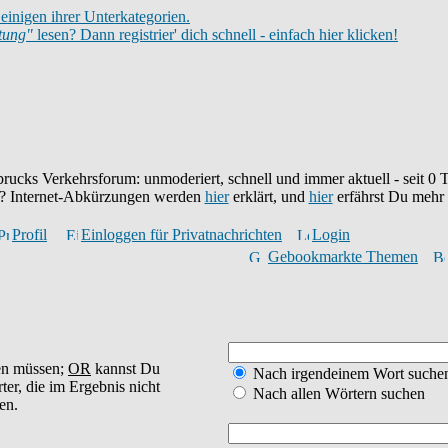
einigen ihrer Unterkategorien.
itung"
lesen? Dann registrier' dich schnell - einfach hier klicken!
brucks Verkehrsforum: unmoderiert, schnell und immer aktuell - seit
0
T
eu? Internet-Abkürzungen werden
hier
erklärt, und
hier
erfährst Du mehr
Profil
Einloggen für Privatnachrichten
Login
Gebookmarkte Themen
en müssen;
OR
kannst Du
Nach irgendeinem Wort suche
ter, die im Ergebnis nicht
Nach allen Wörtern suchen
en.