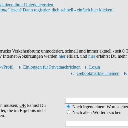
einigen ihrer Unterkategorien.
itung"
lesen? Dann registrier' dich schnell - einfach hier klicken!
brucks Verkehrsforum: unmoderiert, schnell und immer aktuell - seit
0
T
eu? Internet-Abkürzungen werden
hier
erklärt, und
hier
erfährst Du mehr
Profil
Einloggen für Privatnachrichten
Login
Gebookmarkte Themen
en müssen;
OR
kannst Du
Nach irgendeinem Wort suche
ter, die im Ergebnis nicht
Nach allen Wörtern suchen
en.