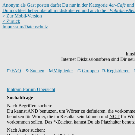
Anonym als Gast posten darfst Du nur in der Kategorie
4er-Cafè
und 
Du möchtest lieber überall mitdiskutieren und auch die
"Fahrdienstle
> Zur Mobil-Version
< Zurück
Impressum/Datenschutz
Inns
Internet-Diskussionsforen sind Dir n
FAQ
Suchen
Mitglieder
Gruppen
Registrieren
Inntram-Forum Übersicht
Suchabfrage
Nach Begriffen suchen:
Du kannst
AND
benutzen, um Wörter zu definieren, die vorkomm
benutzen für Wörter, die im Resultat sein können und
NOT
für Wör
vorkommen sollen. Das *-Zeichen kannst Du als Platzhalter benutz
Nach Autor suchen: