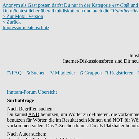
Anonym als Gast posten darfst Du nur in der Kategorie
4er-Cafè
und 
Du möchtest lieber überall mitdiskutieren und auch die
"Fahrdienstle
> Zur Mobil-Version
< Zurück
Impressum/Datenschutz
Inns
Internet-Diskussionsforen sind Dir n
FAQ
Suchen
Mitglieder
Gruppen
Registrieren
Inntram-Forum Übersicht
Suchabfrage
Nach Begriffen suchen:
Du kannst
AND
benutzen, um Wörter zu definieren, die vorkomm
benutzen für Wörter, die im Resultat sein können und
NOT
für Wör
vorkommen sollen. Das *-Zeichen kannst Du als Platzhalter benutz
Nach Autor suchen: