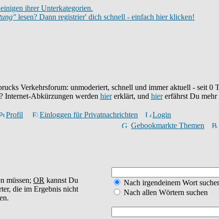
einigen ihrer Unterkategorien.
itung"
lesen? Dann registrier' dich schnell - einfach hier klicken!
brucks Verkehrsforum: unmoderiert, schnell und immer aktuell - seit
0
T
eu? Internet-Abkürzungen werden
hier
erklärt, und
hier
erfährst Du mehr
Profil
Einloggen für Privatnachrichten
Login
Gebookmarkte Themen
en müssen;
OR
kannst Du
Nach irgendeinem Wort suche
ter, die im Ergebnis nicht
Nach allen Wörtern suchen
en.