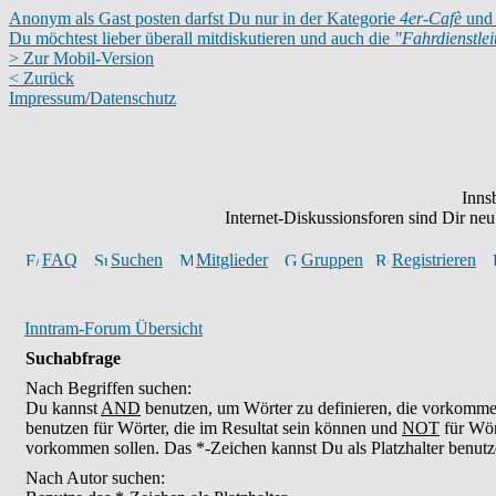
Anonym als Gast posten darfst Du nur in der Kategorie
4er-Cafè
und 
Du möchtest lieber überall mitdiskutieren und auch die
"Fahrdienstle
> Zur Mobil-Version
< Zurück
Impressum/Datenschutz
Inns
Internet-Diskussionsforen sind Dir n
FAQ
Suchen
Mitglieder
Gruppen
Registrieren
Inntram-Forum Übersicht
Suchabfrage
Nach Begriffen suchen:
Du kannst
AND
benutzen, um Wörter zu definieren, die vorkomm
benutzen für Wörter, die im Resultat sein können und
NOT
für Wör
vorkommen sollen. Das *-Zeichen kannst Du als Platzhalter benutz
Nach Autor suchen: