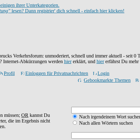
einigen ihrer Unterkategorien.
itung"
lesen? Dann registrier' dich schnell - einfach hier klicken!
brucks Verkehrsforum: unmoderiert, schnell und immer aktuell - seit
0
T
eu? Internet-Abkürzungen werden
hier
erklärt, und
hier
erfährst Du mehr
Profil
Einloggen für Privatnachrichten
Login
Gebookmarkte Themen
en müssen;
OR
kannst Du
Nach irgendeinem Wort suche
ter, die im Ergebnis nicht
Nach allen Wörtern suchen
en.