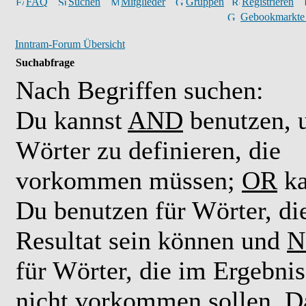
FAQ
Suchen
Mitglieder
Gruppen
Registrieren
Gebookmarkte
Inntram-Forum Übersicht
Suchabfrage
Nach Begriffen suchen:
Du kannst
AND
benutzen,
Wörter zu definieren, die
vorkommen müssen;
OR
ka
Du benutzen für Wörter, di
Resultat sein können und
N
für Wörter, die im Ergebnis
nicht vorkommen sollen. D